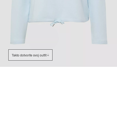
Takto dotvoríte svoj outfit