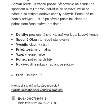
Božskú prednú a zadnú potlač. Sťahovanie na šnúrku na
spodnom okraji možno individuálne nastaviť, zatiaľ čo
nášivka so štítkom dodáva osobitý nádych. Perfektné na
hodiny oddychu - či už pri káve s priateľmi, alebo pri
pohodlnom čase strávenom doma.
Detaily:
prevlečená šnúrka, nášivka loga, kovové konce
Spodný Okraj:
tunelové sťahovanie
Výstrih:
okrúhly výstrih
Príležitosť:
neformálna
Vzor:
v jednej farbe
Potlač:
potlač na chrbte
Rukávy:
dlhé rukávy, raglánové rukávy
Strih:
Relaxed Fit
Nie ste si istí, akú veľkosť potrebujete?
Pozrite si nášho sprievodcu veľkosťami
EAN: 4099979367913
Číslo tovaru: 2176235.51D0.32