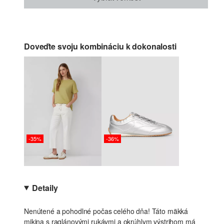
Doveďte svoju kombináciu k dokonalosti
-35%
-36%
Detaily
Nenútené a pohodlné počas celého dňa! Táto mäkká
mikina s raglánovými rukávmi a okrúhlym výstrihom má