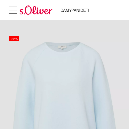
DÁMY
PÁNI
DETI
-32%