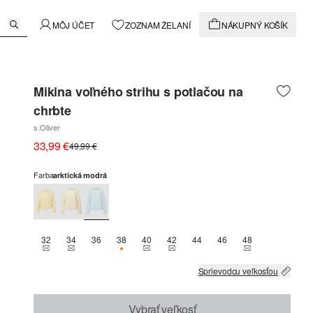
MÔJ ÚČET
ZOZNAM ŽELANÍ
NÁKUPNÝ KOŠÍK
Mikina voľného strihu s potlačou na
chrbte
s.Oliver
33,99 €
49,99 €
Farba
arktická modrá
32
34
36
38
40
42
44
46
48
THIS SIZE IS CURRENTLY OUT OF STOCK
THIS SIZE IS CURRENTLY OUT OF STOCK
K DISPOZÍCII IBA 2
THIS SIZE IS CURRENTLY OUT OF STOCK
THIS SIZE IS CURRENTLY OUT OF 
THIS SIZE IS C
Sprievodcu veľkosťou
Vybrať veľkosť