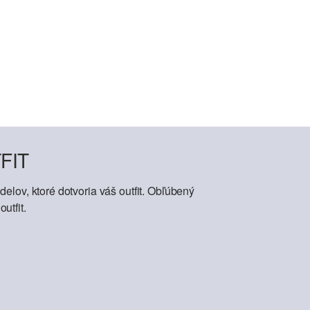
FIT
elov, ktoré dotvoria váš outfit. Obľúbený
utfit.