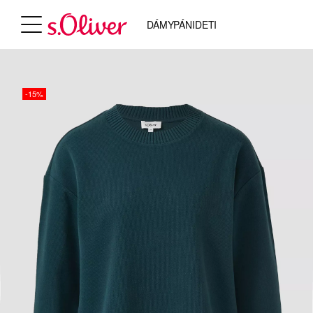
DÁMY
PÁNI
DETI
-15%