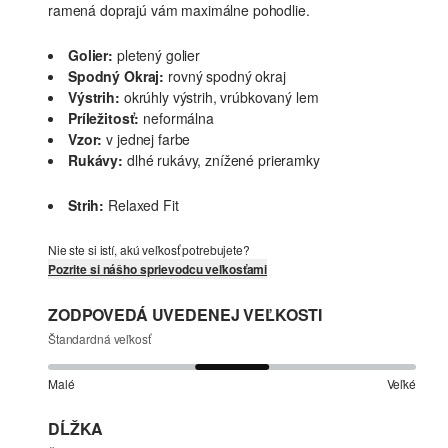
ramená doprajú vám maximálne pohodlie.
Golier:
pletený golier
Spodný Okraj:
rovný spodný okraj
Výstrih:
okrúhly výstrih, vrúbkovaný lem
Príležitosť:
neformálna
Vzor:
v jednej farbe
Rukávy:
dlhé rukávy, znížené prieramky
Strih:
Relaxed Fit
Nie ste si istí, akú veľkosť potrebujete?
Pozrite si nášho sprievodcu veľkosťami
ZODPOVEDÁ UVEDENEJ VEĽKOSTI
Štandardná veľkosť
Malé
Veľké
DĹŽKA