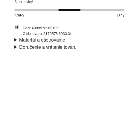
Štandardný
Krátky
Dlhý
EAN: 4099978162106
Číslo tovaru: 2170578.6933.34
Materiál a ošetrovanie
Doručenie a vrátenie tovaru
Látka:
ľahká teplákovina
Informácie o preprave
Vlastnosti:
kefovaný, mäkký, mäkký
Materiál:
bavlnená zmes
Vaša objednávka bude odoslaná do 4-8 pracovných dní
prostredníctvom Slovenská pošta. Prepravné náklady na
štandardné doručenie sú 4,95 €
Vrátenie tovaru
Svoj tovar nám môžete bezplatne vrátiť do 14 dní.
Nečistiť chlórovým bielidlom
Nevhodné do sušičky bielizne
Šetrný prací program 30°