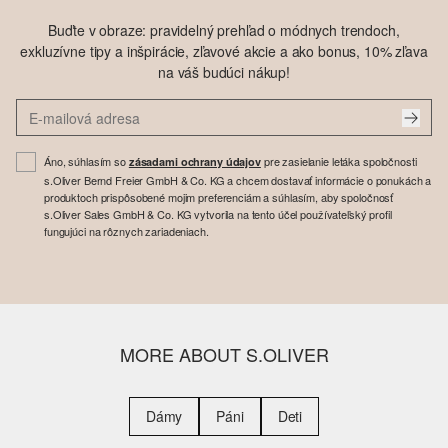
Buďte v obraze: pravidelný prehľad o módnych trendoch,
exkluzívne tipy a inšpirácie, zľavové akcie a ako bonus, 10% zľava
na váš budúci nákup!
Áno, súhlasím so
pre zasielanie letáka spoločnosti
zásadami ochrany údajov
s.Oliver Bernd Freier GmbH & Co. KG a chcem dostavať informácie o ponukách a
produktoch prispôsobené mojim preferenciám a súhlasím, aby spoločnosť
s.Oliver Sales GmbH & Co. KG vytvorila na tento účel používateľský profil
fungujúci na rôznych zariadeniach.
MORE ABOUT S.OLIVER
Dámy
Páni
Deti