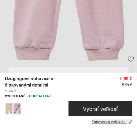
Džogingové nohavice s
10,99 €
čipkovanými detailmi
15,99 €
s.Oliver
·
VYPREDANÉ
UDRŽATEĽNÉ
Vybrať veľkosť
Sprievodcu veľkosťou