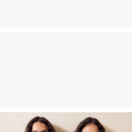
Nečistiť chlórovým bielidlom
Nevhodné do sušičky bielizne
Nežehliť pri vysokej teplote
Nečistiť chemicky
Normálny prací program 40°
Organické vlákna
Používaním organických vlákien podporujeme produkciu
prírodných vlákien z kontrolovaného biologického
poľnohospodárstva.
Organická bavlna: Tento výrobok obsahuje organickú bavlnu. V
ekologickom poľnohospodárstve sa nepoužívajú chemické hnojivá
ani pesticídy. Podporujeme tak zdravie pôdy a napomáhame
znižovaniu spotreby vody.