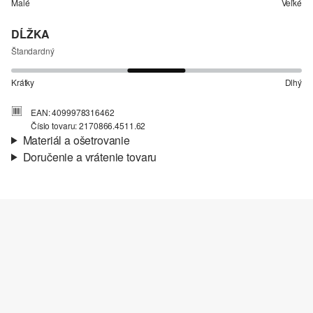
Malé
Veľké
DĹŽKA
Štandardný
Krátky
Dlhý
EAN: 4099978316462
Číslo tovaru: 2170866.4511.62
Materiál a ošetrovanie
Doručenie a vrátenie tovaru
Látka:
teplákovina
Informácie o preprave
Vlastnosti:
mäkký
Materiál:
bavlnená zmes
Vaša objednávka bude odoslaná do 4-8 pracovných dní
prostredníctvom Slovenská pošta. Prepravné náklady na
štandardné doručenie sú 4,95 €
Vrátenie tovaru
Svoj tovar nám môžete bezplatne vrátiť do 14 dní.