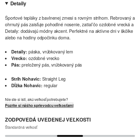
Detaily
Športové tepláky z bavlnenej zmesi s rovným strihom. Rebrovaný a
ohrnutý pás zaisťuje pohodlné nosenie, zatiaľ čo ozdobné vrecká a
Detaily: dodávajú módny akcent. Perfektné na aktívne dni v škôlke
alebo na hodiny odpočinku doma.
Detaily:
páska, vrúbkovaný lem
Vrecko:
ozdobné vrecko
Pás:
preložený pás, vrúbkovaný pás
Strih Nohavíc:
Straight Leg
Dĺžka Nohavíc:
regular
Nie ste si istí, akú veľkosť potrebujete?
Pozrite si nášho sprievodcu veľkosťami
ZODPOVEDÁ UVEDENEJ VEĽKOSTI
Štandardná veľkosť