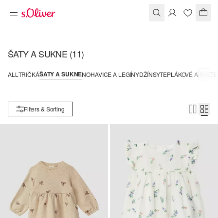
ŠATY A SUKNE
(11)
ŠATY A SUKNE
ALL
TRIČKÁ
NOHAVICE A LEGÍNY
DŽÍNSY
TEPLÁKOVÉ A PLET
Filters & Sorting