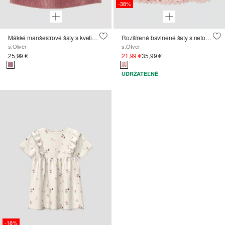
-38%
Mäkké manšestrové šaty s kvetinovou výšivkou
Rozšírené bavlnené šaty s netopierími rukávmi a čipkovanou podsádkou
s.Oliver
s.Oliver
25,99 €
21,99 €
35,99 €
UDRŽATEĽNÉ
-16%