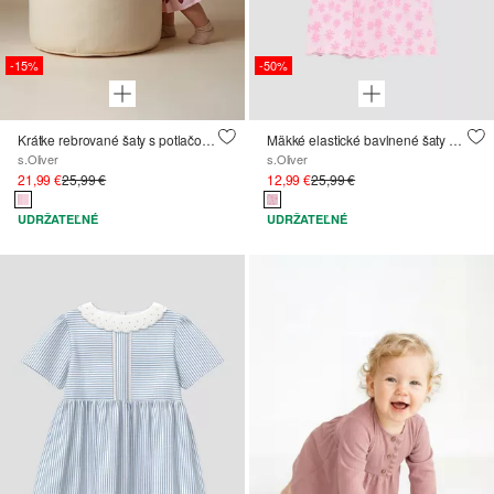
-15%
-50%
Krátke rebrované šaty s potlačou a puzdrovými rukávmi
Mäkké elastické bavlnené šaty áčkového strihu
s.Oliver
s.Oliver
21,99 €
25,99 €
12,99 €
25,99 €
UDRŽATEĽNÉ
UDRŽATEĽNÉ