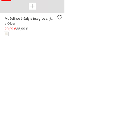
Mušelínové šaty s integrovaným body
s.Oliver
29,99 €
35,99 €