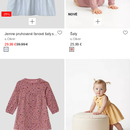
-25%
NOVÉ
Jemne pruhované ľanové šaty s čipkovanými detailmi
Šaty
s.Oliver
s.Oliver
29,99 €
39,99 €
25,99 €