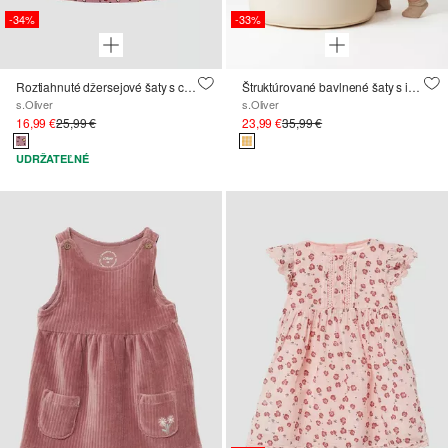
-34%
-33%
Roztiahnuté džersejové šaty s celoplošnou potlačou
Štruktúrované bavlnené šaty s integrovaným telom a gombíkovou légou
s.Oliver
s.Oliver
16,99 €
25,99 €
23,99 €
35,99 €
UDRŽATEĽNÉ