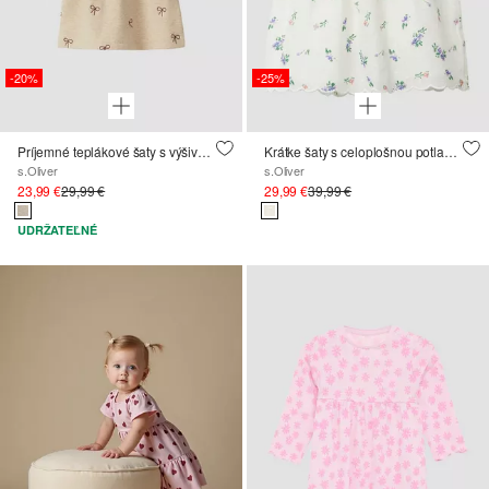
-20%
-25%
Príjemné teplákové šaty s výšivkou
Krátke šaty s celoplošnou potlačou a ozdobným lemovaním
s.Oliver
s.Oliver
23,99 €
29,99 €
29,99 €
39,99 €
UDRŽATEĽNÉ