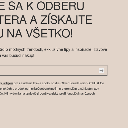
E SA K ODBERU
ERA A ZÍSKAJTE
U NA VŠETKO!
ad o módnych trendoch, exkluzívne tipy a inšpirácie, zľavové
a váš budúci nákup!
pre zasielanie letáka spoločnosti s.Oliver Bernd Freier GmbH & Co.
y údajov
ponukách a produktoch prispôsobené mojim preferenciám a súhlasím, aby
. KG vytvorila na tento účel používateľský profil fungujúci na rôznych