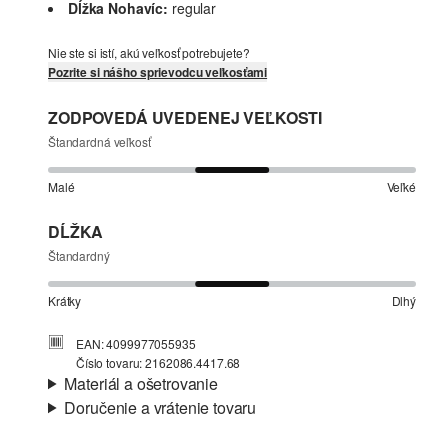
Dĺžka Nohavíc:
regular
Nie ste si istí, akú veľkosť potrebujete?
Pozrite si nášho sprievodcu veľkosťami
ZODPOVEDÁ UVEDENEJ VEĽKOSTI
Štandardná veľkosť
Malé
Veľké
DĹŽKA
Štandardný
Krátky
Dlhý
EAN: 4099977055935
Číslo tovaru: 2162086.4417.68
Materiál a ošetrovanie
Doručenie a vrátenie tovaru
Látka:
bavlnený streč, teplákovina
Informácie o preprave