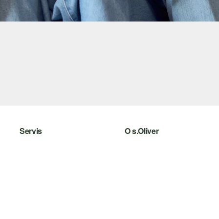
Servis
O s.Oliver
Pomoc a FAQ
Leták
Nápoveda k veľkostiam
s.Oliver Group
Vrátenie
Pracovné príležitosti
Oblečenie
Zoznam želaní