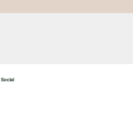
Social
instagram
facebook
pinterest
youtube