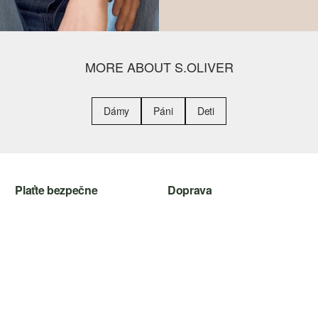
MORE ABOUT S.OLIVER
Dámy
Páni
Deti
Plaťte bezpečne
Doprava
Kreditná karta
Slovenská pošta
PayPal
Dobierka
Klarna