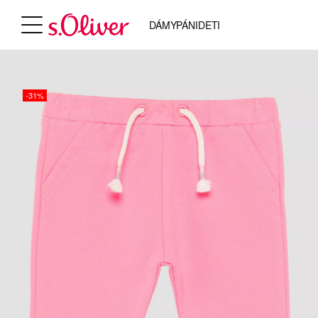
DÁMY
PÁNI
DETI
-31%