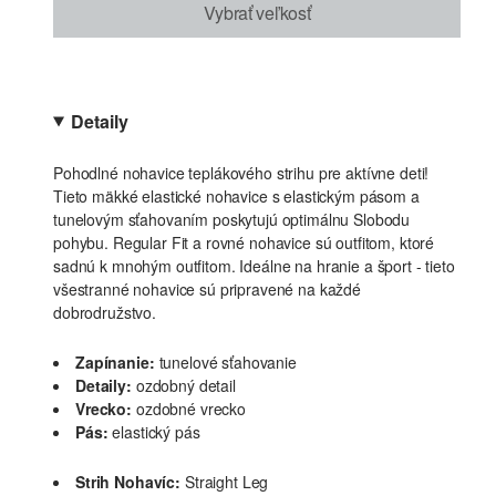
Vybrať veľkosť
Detaily
Pohodlné nohavice teplákového strihu pre aktívne deti!
Tieto mäkké elastické nohavice s elastickým pásom a
tunelovým sťahovaním poskytujú optimálnu Slobodu
pohybu. Regular Fit a rovné nohavice sú outfitom, ktoré
sadnú k mnohým outfitom. Ideálne na hranie a šport - tieto
všestranné nohavice sú pripravené na každé
dobrodružstvo.
Zapínanie:
tunelové sťahovanie
Detaily:
ozdobný detail
Vrecko:
ozdobné vrecko
Pás:
elastický pás
Strih Nohavíc:
Straight Leg