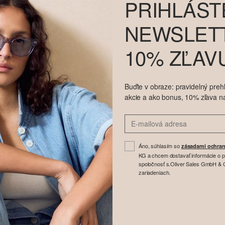
PRIHLÁST
NEWSLETT
10% ZĽAV
Buďte v obraze: pravidelný prehľ
akcie a ako bonus, 10% zľava n
Áno, súhlasím so
zásadami ochran
KG a chcem dostavať informácie o 
spoločnosť s.Oliver Sales GmbH & Co
zariadeniach.