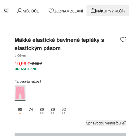
MÔJ ÚČET
ZOZNAM ŽELANÍ
NÁKUPNÝ KOŠÍK
Mäkké elastické bavlnené tepláky s
elastickým pásom
s.Oliver
10,99 €
15,99 €
UDRŽATEĽNÉ
Farba
sýta ružová
68
74
80
86
92
K DISPOZÍCII IBA 1
THIS SIZE IS CURRENTLY OUT OF STOCK
THIS SIZE IS CURRENTLY OUT OF STOCK
THIS SIZE IS CURRENTLY OUT OF STOCK
Sprievodcu veľkosťou