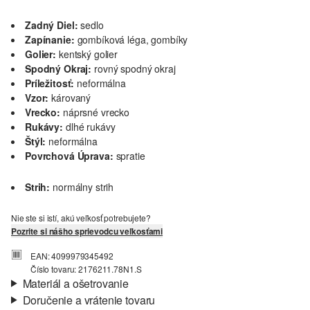
Zadný Diel:
sedlo
Zapínanie:
gombíková léga, gombíky
Golier:
kentský golier
Spodný Okraj:
rovný spodný okraj
Príležitosť:
neformálna
Vzor:
károvaný
Vrecko:
náprsné vrecko
Rukávy:
dlhé rukávy
Štýl:
neformálna
Povrchová Úprava:
spratie
Strih:
normálny strih
Nie ste si istí, akú veľkosť potrebujete?
Pozrite si nášho sprievodcu veľkosťami
EAN: 4099979345492
Číslo tovaru: 2176211.78N1.S
Materiál a ošetrovanie
Doručenie a vrátenie tovaru