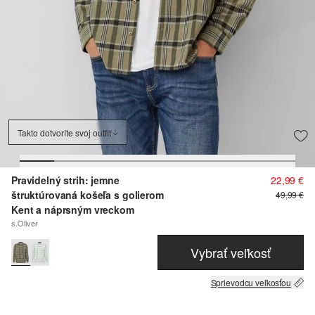
Takto dotvoríte svoj outfit
Pravidelný strih: jemne
22,99 €
štruktúrovaná košeľa s golierom
49,99 €
Kent a náprsným vreckom
s.Oliver
Vybrať veľkosť
Sprievodcu veľkosťou