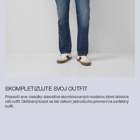
SKOMPLETIZUJTE SVOJ OUTFIT
Pripravili sme niekoľko starostlivo skombinovaných modelov, ktoré dotvoria
váš outfit. Obľúbený kúsok sa tak celkom jednoducho premení na perfektný
outfit.