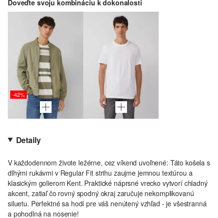
Doveďte svoju kombináciu k dokonalosti
-42%
Detaily
V každodennom živote ležérne, cez víkend uvoľnené: Táto košela s
dlhými rukávmi v Regular Fit strihu zaujme jemnou textúrou a
klasickým golierom Kent. Praktické náprsné vrecko vytvorí chladný
akcent, zatiaľ čo rovný spodný okraj zaručuje nekomplikovanú
siluetu. Perfektné sa hodí pre váš nenútený vzhľad - je všestranná
a pohodlná na nosenie!