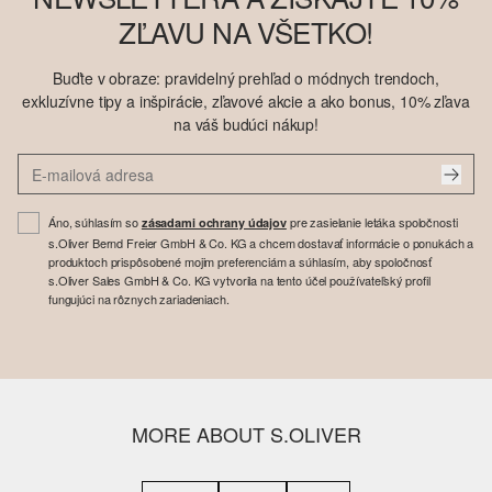
ZĽAVU NA VŠETKO!
Buďte v obraze: pravidelný prehľad o módnych trendoch,
exkluzívne tipy a inšpirácie, zľavové akcie a ako bonus, 10% zľava
na váš budúci nákup!
Áno, súhlasím so
pre zasielanie letáka spoločnosti
zásadami ochrany údajov
s.Oliver Bernd Freier GmbH & Co. KG a chcem dostavať informácie o ponukách a
produktoch prispôsobené mojim preferenciám a súhlasím, aby spoločnosť
s.Oliver Sales GmbH & Co. KG vytvorila na tento účel používateľský profil
fungujúci na rôznych zariadeniach.
MORE ABOUT S.OLIVER