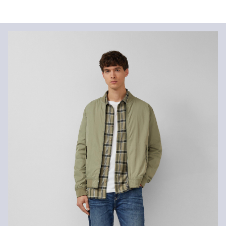
Látka:
tkanina
Informácie o preprave
Vlastnosti:
štruktúrny
Podšívka:
tkanina
Vaša objednávka bude odoslaná do 4-8 pracovných dní
Materiál:
Bavlna, Polyester
prostredníctvom Slovenská pošta. Prepravné náklady na
štandardné doručenie sú 4,95 €
Vrátenie tovaru
Svoj tovar nám môžete bezplatne vrátiť do 14 dní.
Nečistiť chlórovým bielidlom
Nevhodné do sušičky bielizne
Nežehliť pri vysokej teplote
Nečistiť chemicky
Normálny prací program 30°