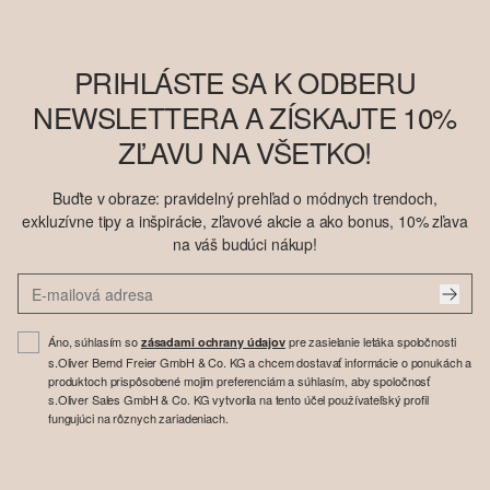
PRIHLÁSTE SA K ODBERU
NEWSLETTERA A ZÍSKAJTE 10%
ZĽAVU NA VŠETKO!
Buďte v obraze: pravidelný prehľad o módnych trendoch,
exkluzívne tipy a inšpirácie, zľavové akcie a ako bonus, 10% zľava
na váš budúci nákup!
Áno, súhlasím so
pre zasielanie letáka spoločnosti
zásadami ochrany údajov
s.Oliver Bernd Freier GmbH & Co. KG a chcem dostavať informácie o ponukách a
produktoch prispôsobené mojim preferenciám a súhlasím, aby spoločnosť
s.Oliver Sales GmbH & Co. KG vytvorila na tento účel používateľský profil
fungujúci na rôznych zariadeniach.