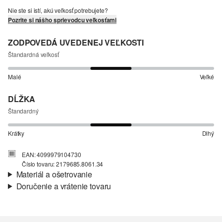
Nie ste si istí, akú veľkosť potrebujete?
Pozrite si nášho sprievodcu veľkosťami
ZODPOVEDÁ UVEDENEJ VEĽKOSTI
Štandardná veľkosť
Malé
Veľké
DĹŽKA
Štandardný
Krátky
Dlhý
EAN: 4099979104730
Číslo tovaru: 2179685.8061.34
Materiál a ošetrovanie
Doručenie a vrátenie tovaru
Látka:
tkanina, krep
Informácie o preprave
Vlastnosti:
splývavý, nenáročný na údržbu
Podšívka:
ľahká podšívka, čiastočne podšité