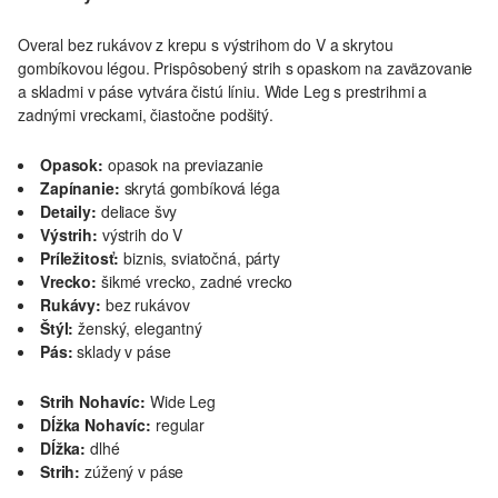
Overal bez rukávov z krepu s výstrihom do V a skrytou
gombíkovou légou. Prispôsobený strih s opaskom na zaväzovanie
a skladmi v páse vytvára čistú líniu. Wide Leg s prestrihmi a
zadnými vreckami, čiastočne podšitý.
Opasok:
opasok na previazanie
Zapínanie:
skrytá gombíková léga
Detaily:
deliace švy
Výstrih:
výstrih do V
Príležitosť:
biznis, sviatočná, párty
Vrecko:
šikmé vrecko, zadné vrecko
Rukávy:
bez rukávov
Štýl:
ženský, elegantný
Pás:
sklady v páse
Strih Nohavíc:
Wide Leg
Dĺžka Nohavíc:
regular
Dĺžka:
dlhé
Strih:
zúžený v páse