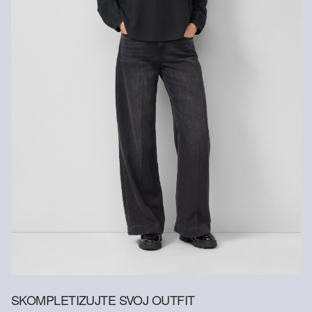
Vlákno s certifikátom udržateľnosti
V oblasti vlákien s certifikátom udržateľnosti sa zasadzujeme o
používanie prírodných vlákien z obnoviteľných zdrojov. Ich suroviny
sú pestované spôsobom šetriacim zdroje.
Zodpovednejšia viskóza: Tento výrobok obsahuje zodpovednejšiu
viskózu. Na jeho výrobu sa používa výlučne drevo z
certifikovaného lesného hospodárstva. Vo výrobnom procese sa v
porovnaní s inými necertifikovanými prírodnými vláknami výrazne
znižuje spotreba vody aj emisie skleníkových plynov.
SKOMPLETIZUJTE SVOJ OUTFIT