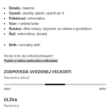
Detaily:
riasenie
Výstrih:
okrúhly výstrih, výstrih do V
Príležitosť:
neformálna
Vzor:
v jednej farbe
Rukávy:
dlhé rukávy, rázporok na rukáve s gombíkom
Štýl:
neformálna, ženský
Strih:
normálny strih
Nie ste si istí, akú veľkosť potrebujete?
Pozrite si nášho sprievodcu veľkosťami
ZODPOVEDÁ UVEDENEJ VEĽKOSTI
Štandardná veľkosť
Malé
Veľké
DĹŽKA
Štandardný