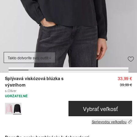
Takto dotvoríte svoj outfit
Splývavá viskózová blúzka s
33,99 €
výstrihom
39,99 €
s.Oliver
UDRŽATEĽNÉ
Vybrať veľkosť
Sprievodcu veľkosťou