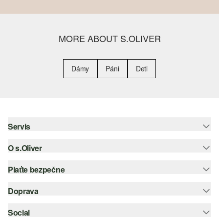
MORE ABOUT S.OLIVER
Dámy
Páni
Deti
Servis
O s.Oliver
Pomoc a FAQ
Nápoveda k veľkostiam
Plaťte bezpečne
Leták
Vrátenie
s.Oliver Group
Doprava
Kreditná karta
Oblečenie
Pracovné príležitosti
PayPal
Social
Slovenská pošta