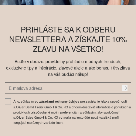
PRIHLÁSTE SA K ODBERU
NEWSLETTERA A ZÍSKAJTE 10%
ZĽAVU NA VŠETKO!
Buďte v obraze: pravidelný prehľad o módnych trendoch,
exkluzívne tipy a inšpirácie, zľavové akcie a ako bonus, 10% zľava
na váš budúci nákup!
Áno, súhlasím so
pre zasielanie letáka spoločnosti
zásadami ochrany údajov
s.Oliver Bernd Freier GmbH & Co. KG a chcem dostavať informácie o ponukách a
produktoch prispôsobené mojim preferenciám a súhlasím, aby spoločnosť
s.Oliver Sales GmbH & Co. KG vytvorila na tento účel používateľský profil
fungujúci na rôznych zariadeniach.