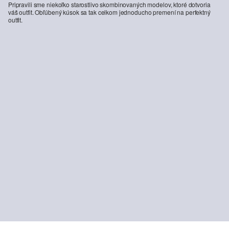
Pripravili sme niekoľko starostlivo skombinovaných modelov, ktoré dotvoria
váš outfit. Obľúbený kúsok sa tak celkom jednoducho premení na perfektný
outfit.
-20%
Džínsy Suri / Regular Fit / Mid Rise / Wide Leg
63,99 €
79,99 €