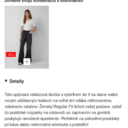
Doveďte svoju kombináciu k dokonalosti
-20%
Detaily
Táto splývavá viskózová blúzka s výstrihom do V sa stane vašim
novým obľúbeným kúskom na voľné dni vďaka rafinovanému
naberaniu rukávov. Ženský Regular Fit lichotí vašej postave, zatiaľ
čo praktické rozparky na rukávoch so zapínaním na gombík
poskytujú nenútené spestrenie. Perfektné na pohodlné prestávky
pri káve alebo neformálne stretnutia s priateľmi!