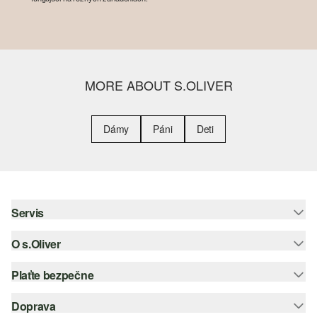
MORE ABOUT S.OLIVER
Dámy
Páni
Deti
Servis
O s.Oliver
Pomoc a FAQ
Nápoveda k veľkostiam
Plaťte bezpečne
Leták
Vrátenie
s.Oliver Group
Doprava
Kreditná karta