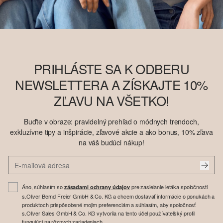
PRIHLÁSTE SA K ODBERU
NEWSLETTERA A ZÍSKAJTE 10%
ZĽAVU NA VŠETKO!
Buďte v obraze: pravidelný prehľad o módnych trendoch,
exkluzívne tipy a inšpirácie, zľavové akcie a ako bonus, 10% zľava
na váš budúci nákup!
Áno, súhlasím so
pre zasielanie letáka spoločnosti
zásadami ochrany údajov
s.Oliver Bernd Freier GmbH & Co. KG a chcem dostavať informácie o ponukách a
produktoch prispôsobené mojim preferenciám a súhlasím, aby spoločnosť
s.Oliver Sales GmbH & Co. KG vytvorila na tento účel používateľský profil
fungujúci na rôznych zariadeniach.