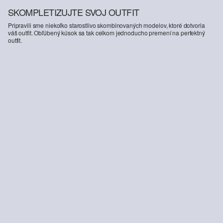
SKOMPLETIZUJTE SVOJ OUTFIT
Pripravili sme niekoľko starostlivo skombinovaných modelov, ktoré dotvoria
váš outfit. Obľúbený kúsok sa tak celkom jednoducho premení na perfektný
outfit.
-20%
Džínsy / Slim Fit / Mid Rise / Wide Leg / Superstretch
55,99 €
69,99 €