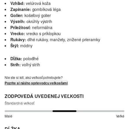
Vzhľad:
velúrová koža
Zapínanie:
gombíková léga
Golier:
košeľový golier
Výstrih:
okrúhly výstrih
Príležitosť:
neformálna
Vrecko:
vrecko s príklopkou
Rukávy:
dlhé rukávy, manžety, znížené prieramky
Štýl:
módny
Dĺžka:
polodlhé
Strih:
voľný strih
Nie ste si istí, akú veľkosť potrebujete?
Pozrite si nášho sprievodcu veľkosťami
ZODPOVEDÁ UVEDENEJ VEĽKOSTI
Štandardná veľkosť
Malé
Veľké
DĹŽKA