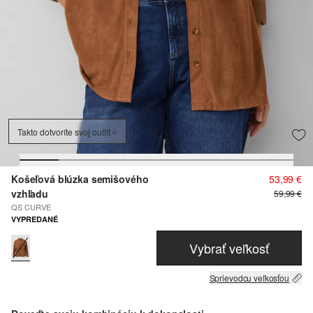
Takto dotvoríte svoj outfit
Košeľová blúzka semišového
53,99 €
vzhľadu
59,99 €
QS CURVE
VYPREDANÉ
Vybrať veľkosť
Sprievodcu veľkosťou