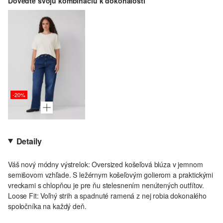
Doveďte svoju kombináciu k dokonalosti
-20%
Detaily
Váš nový módny výstrelok: Oversized košeľová blúza v jemnom
semišovom vzhľade. S ležérnym košeľovým golierom a praktickými
vreckami s chlopňou je pre ňu stelesnením nenútených outfítov.
Loose Fit: Voľný strih a spadnuté ramená z nej robia dokonalého
spoločníka na každý deň.