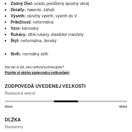
Zadný Diel:
vzadu predĺžený spodný okraj
Detaily:
riasenie, záhyb
Výstrih:
okrúhly výstrih, výstrih do V
Príležitosť:
neformálna
Vzor:
károvaný
Rukávy:
dlhé rukávy, elastické manžety
Štýl:
neformálna, ženský
Strih:
normálny strih
Nie ste si istí, akú veľkosť potrebujete?
Pozrite si nášho sprievodcu veľkosťami
ZODPOVEDÁ UVEDENEJ VEĽKOSTI
Štandardná veľkosť
Malé
Veľké
DĹŽKA
Štandardný