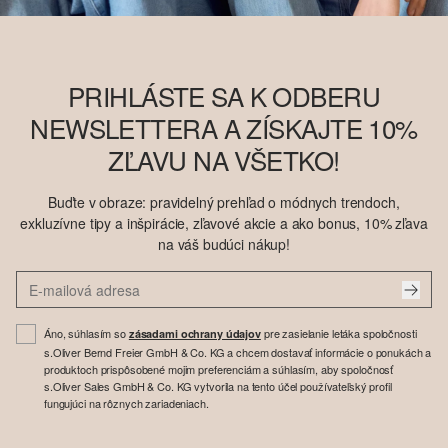
PRIHLÁSTE SA K ODBERU
NEWSLETTERA A ZÍSKAJTE 10%
ZĽAVU NA VŠETKO!
Buďte v obraze: pravidelný prehľad o módnych trendoch,
exkluzívne tipy a inšpirácie, zľavové akcie a ako bonus, 10% zľava
na váš budúci nákup!
Áno, súhlasím so
pre zasielanie letáka spoločnosti
zásadami ochrany údajov
s.Oliver Bernd Freier GmbH & Co. KG a chcem dostavať informácie o ponukách a
produktoch prispôsobené mojim preferenciám a súhlasím, aby spoločnosť
s.Oliver Sales GmbH & Co. KG vytvorila na tento účel používateľský profil
fungujúci na rôznych zariadeniach.