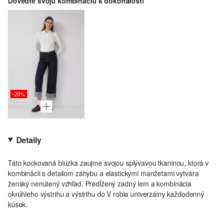
Doveďte svoju kombináciu k dokonalosti
-20%
Detaily
Táto kockovaná blúzka zaujme svojou splývavou tkaninou, ktorá v
kombinácii s detailom záhybu a elastickými manžetami vytvára
ženský nenútený vzhľad. Predĺžený zadný lem a kombinácia
okrúhleho výstrihu a výstrihu do V robia univerzálny každodenný
kúsok.