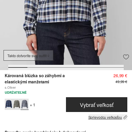
Takto dotvoríte svoj outfit
Károvaná blúzka so záhybmi a
26,99 €
elastickými manžetami
49,99 €
s.Oliver
UDRŽATEĽNÉ
Vybrať veľkosť
+ 1
Sprievodcu veľkosťou