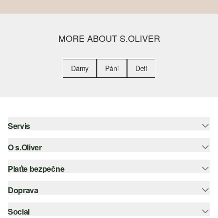
MORE ABOUT S.OLIVER
Dámy
Páni
Deti
Servis
O s.Oliver
Pomoc a FAQ
Nápoveda k veľkostiam
Plaťte bezpečne
Leták
Vrátenie
s.Oliver Group
Doprava
Kreditná karta
Oblečenie
Pracovné príležitosti
PayPal
Social
Slovenská pošta