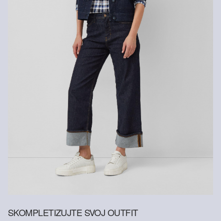
Vlákno s certifikátom udržateľnosti
V oblasti vlákien s certifikátom udržateľnosti sa zasadzujeme o
používanie prírodných vlákien z obnoviteľných zdrojov. Ich suroviny
sú pestované spôsobom šetriacim zdroje.
Zodpovednejšia viskóza: Tento výrobok obsahuje zodpovednejšiu
viskózu. Na jeho výrobu sa používa výlučne drevo z
certifikovaného lesného hospodárstva. Vo výrobnom procese sa v
porovnaní s inými necertifikovanými prírodnými vláknami výrazne
znižuje spotreba vody aj emisie skleníkových plynov.
SKOMPLETIZUJTE SVOJ OUTFIT