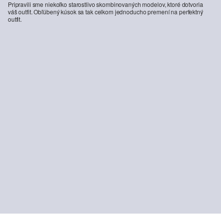
Pripravili sme niekoľko starostlivo skombinovaných modelov, ktoré dotvoria
váš outfit. Obľúbený kúsok sa tak celkom jednoducho premení na perfektný
outfit.
-20%
Orezané džínsy Suri / Regular Fit / Mid Rise / Wide Leg / 360° Denim
55,99 €
69,99 €