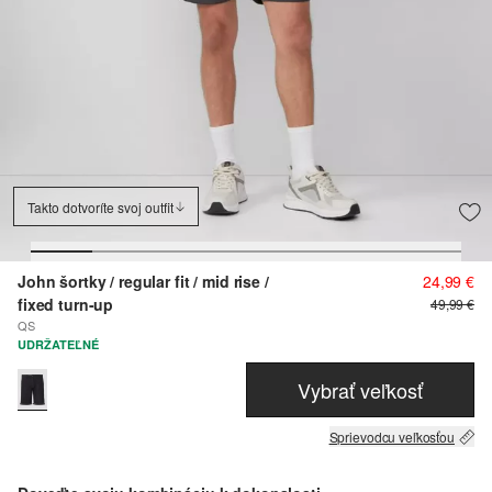
Takto dotvoríte svoj outfit
John šortky / regular fit / mid rise /
24,99 €
fixed turn-up
49,99 €
QS
UDRŽATEĽNÉ
Vybrať veľkosť
Sprievodcu veľkosťou