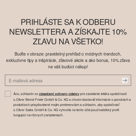
PRIHLÁSTE SA K ODBERU
NEWSLETTERA A ZÍSKAJTE 10%
ZĽAVU NA VŠETKO!
Buďte v obraze: pravidelný prehľad o módnych trendoch,
exkluzívne tipy a inšpirácie, zľavové akcie a ako bonus, 10% zľava
na váš budúci nákup!
Áno, súhlasím so
pre zasielanie letáka spoločnosti
zásadami ochrany údajov
s.Oliver Bernd Freier GmbH & Co. KG a chcem dostavať informácie o ponukách a
produktoch prispôsobené mojim preferenciám a súhlasím, aby spoločnosť
s.Oliver Sales GmbH & Co. KG vytvorila na tento účel používateľský profil
fungujúci na rôznych zariadeniach.