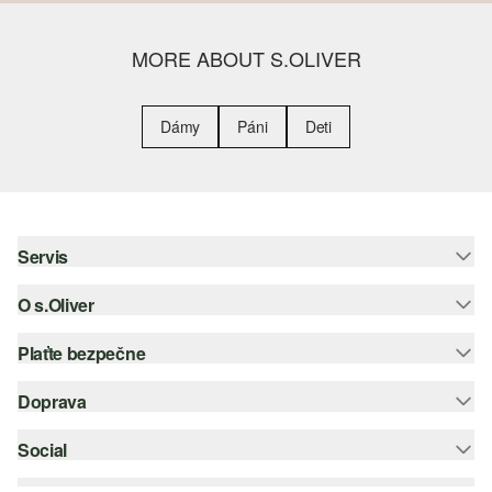
MORE ABOUT S.OLIVER
Dámy
Páni
Deti
Servis
O s.Oliver
Pomoc a FAQ
Nápoveda k veľkostiam
Plaťte bezpečne
Leták
Vrátenie
s.Oliver Group
Doprava
Kreditná karta
Oblečenie
Pracovné príležitosti
PayPal
Social
Slovenská pošta
Zoznam želaní
Dobierka