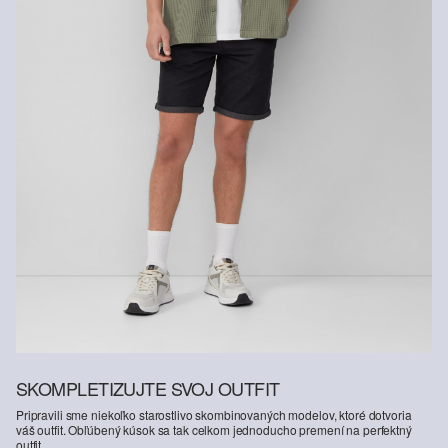
Vlákno s certifikátom udržateľnosti
V oblasti vlákien s certifikátom udržateľnosti sa zasadzujeme o
používanie prírodných vlákien z obnoviteľných zdrojov. Ich suroviny
sú pestované spôsobom šetriacim zdroje.
Podporujeme iniciatívu Better Cotton: Rozhodnutím siahnuť po
našich bavlnených výrobkoch podporíte našu investíciu do
poslania Better Cotton, cieľom ktorého je pomáhať komunitám v ich
zotrvaní a prosperite; a zároveň chrániť a obnovovať životné
prostredie. Poslanie Better Cotton podporuje poľnohospodárske
komunity zo sociálneho, environmentálneho a ekonomického
hľadiska tým, že zaškoľuje osoby aktívne v poľnohospodárskom
odvetví do udržateľnejších poľnohospodárskych postupov. Tento
výrobok sa vyrába prostredníctvom systému hmotnostnej bilancie,
a preto nemusí obsahovať lepšiu bavlnu, tzv. „better cotton“. Viac
informácií o tom nájdete na
soliver-group.com
SKOMPLETIZUJTE SVOJ OUTFIT
Pripravili sme niekoľko starostlivo skombinovaných modelov, ktoré dotvoria
váš outfit. Obľúbený kúsok sa tak celkom jednoducho premení na perfektný
outfit.