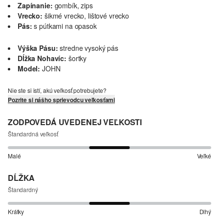
Zapínanie:
gombík, zips
Vrecko:
šikmé vrecko, lištové vrecko
Pás:
s pútkami na opasok
Výška Pásu:
stredne vysoký pás
Dĺžka Nohavíc:
šortky
Model:
JOHN
Nie ste si istí, akú veľkosť potrebujete?
Pozrite si nášho sprievodcu veľkosťami
ZODPOVEDÁ UVEDENEJ VEĽKOSTI
Štandardná veľkosť
Malé
Veľké
DĹŽKA
Štandardný
Krátky
Dlhý