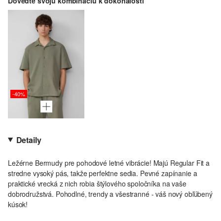
Doveďte svoju kombináciu k dokonalosti
-40%
Detaily
Ležérne Bermudy pre pohodové letné vibrácie! Majú Regular Fit a
stredne vysoký pás, takže perfektne sedia. Pevné zapínanie a
praktické vrecká z nich robia štýlového spoločníka na vaše
dobrodružstvá. Pohodlné, trendy a všestranné - váš nový obľúbený
kúsok!