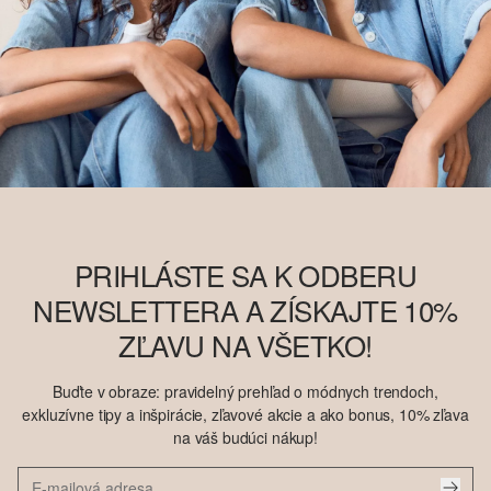
PRIHLÁSTE SA K ODBERU
NEWSLETTERA A ZÍSKAJTE 10%
ZĽAVU NA VŠETKO!
Buďte v obraze: pravidelný prehľad o módnych trendoch,
exkluzívne tipy a inšpirácie, zľavové akcie a ako bonus, 10% zľava
na váš budúci nákup!