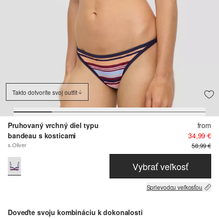
Takto dotvoríte svoj outfit
Pruhovaný vrchný diel typu
from
bandeau s kosticami
34,99 €
s.Oliver
58,99 €
Vybrať veľkosť
Sprievodcu veľkosťou
Doveďte svoju kombináciu k dokonalosti