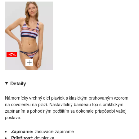
-47%
Detaily
Námornícky vrchný diel plaviek s klasickým pruhovaným vzorom
na dovolenku na pláži. Nastaviteľný bandeau top s praktickým
zapínaním a pohodlným podšitím sa dokonale prispôsobí vašej
postave.
Zapínanie:
zasúvacie zapínanie
Príležitosť:
dovolenka