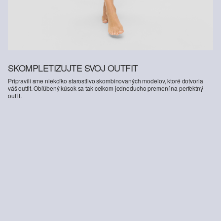
SKOMPLETIZUJTE SVOJ OUTFIT
Pripravili sme niekoľko starostlivo skombinovaných modelov, ktoré dotvoria
váš outfit. Obľúbený kúsok sa tak celkom jednoducho premení na perfektný
outfit.