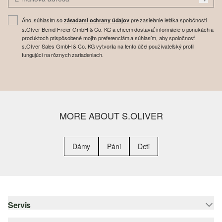
Áno, súhlasím so
pre zasielanie letáka spoločnosti
zásadami ochrany údajov
s.Oliver Bernd Freier GmbH & Co. KG a chcem dostavať informácie o ponukách a
produktoch prispôsobené mojim preferenciám a súhlasím, aby spoločnosť
s.Oliver Sales GmbH & Co. KG vytvorila na tento účel používateľský profil
fungujúci na rôznych zariadeniach.
MORE ABOUT S.OLIVER
Dámy
Páni
Deti
Servis