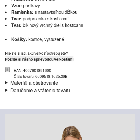
Vzor:
pásikavý
Ramienka:
s nastaviteľnou dĺžkou
Tvar:
podprsenka s kosticami
Tvar:
bikinový vrchný diel s kosticami
Košíky:
kostice, vystužené
Nie ste si istí, akú veľkosť potrebujete?
Pozrite si nášho sprievodcu veľkosťami
EAN: 4067601891600
Číslo tovaru: 6009518.1025.36B
Materiál a ošetrovanie
Doručenie a vrátenie tovaru
Materiál:
mikrovlákno
Informácie o preprave
Vaša objednávka bude odoslaná do 4-8 pracovných dní
prostredníctvom Slovenská pošta. Prepravné náklady na
štandardné doručenie sú 4,95 €