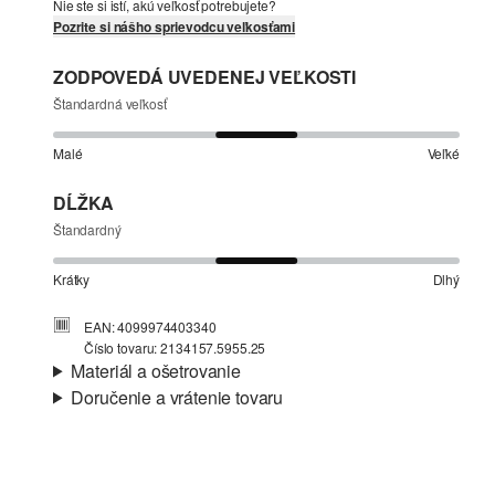
Nie ste si istí, akú veľkosť potrebujete?
Pozrite si nášho sprievodcu veľkosťami
ZODPOVEDÁ UVEDENEJ VEĽKOSTI
Štandardná veľkosť
Malé
Veľké
DĹŽKA
Štandardný
Krátky
Dlhý
EAN: 4099974403340
Číslo tovaru: 2134157.5955.25
Materiál a ošetrovanie
Doručenie a vrátenie tovaru
Látka:
interlokový džersej
Informácie o preprave
Vlastnosti:
superstreč
Podšívka:
čiastočne podšité
Vaša objednávka bude odoslaná do 4-8 pracovných dní