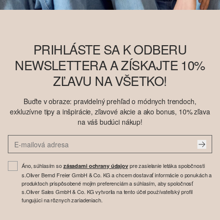
PRIHLÁSTE SA K ODBERU
NEWSLETTERA A ZÍSKAJTE 10%
ZĽAVU NA VŠETKO!
Buďte v obraze: pravidelný prehľad o módnych trendoch,
exkluzívne tipy a inšpirácie, zľavové akcie a ako bonus, 10% zľava
na váš budúci nákup!
Áno, súhlasím so
pre zasielanie letáka spoločnosti
zásadami ochrany údajov
s.Oliver Bernd Freier GmbH & Co. KG a chcem dostavať informácie o ponukách a
produktoch prispôsobené mojim preferenciám a súhlasím, aby spoločnosť
s.Oliver Sales GmbH & Co. KG vytvorila na tento účel používateľský profil
fungujúci na rôznych zariadeniach.