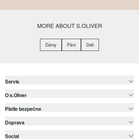
MORE ABOUT S.OLIVER
Dámy
Páni
Deti
Servis
O s.Oliver
Pomoc a FAQ
Nápoveda k veľkostiam
Plaťte bezpečne
Leták
Vrátenie
s.Oliver Group
Doprava
Kreditná karta
Oblečenie
Pracovné príležitosti
PayPal
Social
Slovenská pošta