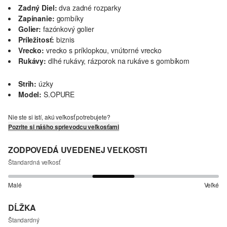
Zadný Diel:
dva zadné rozparky
Zapínanie:
gombíky
Golier:
fazónkový golier
Príležitosť:
biznis
Vrecko:
vrecko s príklopkou, vnútorné vrecko
Rukávy:
dlhé rukávy, rázporok na rukáve s gombíkom
Strih:
úzky
Model:
S.OPURE
Nie ste si istí, akú veľkosť potrebujete?
Pozrite si nášho sprievodcu veľkosťami
ZODPOVEDÁ UVEDENEJ VEĽKOSTI
Štandardná veľkosť
Malé
Veľké
DĹŽKA
Štandardný