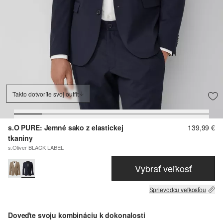
Takto dotvoríte svoj outfit
s.O PURE: Jemné sako z elastickej
139,99 €
tkaniny
s.Oliver BLACK LABEL
Vybrať veľkosť
Sprievodcu veľkosťou
Doveďte svoju kombináciu k dokonalosti