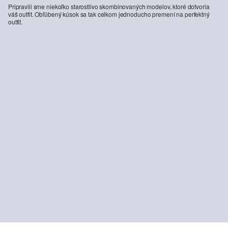
Pripravili sme niekoľko starostlivo skombinovaných modelov, ktoré dotvoria
váš outfit. Obľúbený kúsok sa tak celkom jednoducho premení na perfektný
outfit.
s.O PURE: Jemné oblekové nohavice z elastickej tkaniny
Tailored Fit: Košela s dlhými rukávmi z pohodlného strečového materiálu
59,99 €
49,99 €