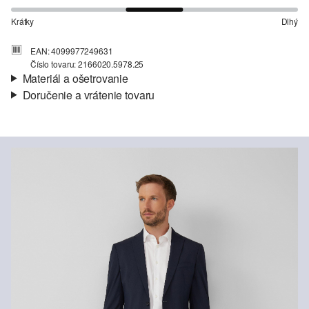
Krátky
Dlhý
EAN: 4099977249631
Číslo tovaru: 2166020.5978.25
Materiál a ošetrovanie
Doručenie a vrátenie tovaru
Látka:
tkanina
Informácie o preprave
Vlastnosti:
elastický
Podšívka:
plne podšité
Vaša objednávka bude odoslaná do 4-8 pracovných dní
Materiál:
viskózová zmes, polyesterová zmes
prostredníctvom Slovenská pošta. Prepravné náklady na
štandardné doručenie sú 4,95 €
Vrátenie tovaru
Svoj tovar nám môžete bezplatne vrátiť do 14 dní.
Nečistiť chlórovým bielidlom
Nevhodné do sušičky bielizne
Nežehliť pri vysokej teplote