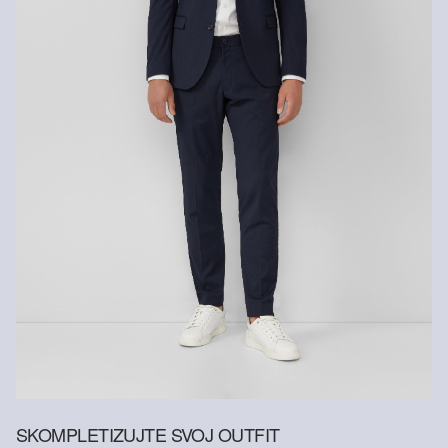
Chemicky čistiť perchlóretylénom
Neprať
SKOMPLETIZUJTE SVOJ OUTFIT