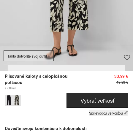
Takto dotvoríte svoj outfit
Plisované kuloty s celoplošnou
33,99 €
potlačou
49,99 €
s.Oliver
Vybrať veľkosť
Sprievodcu veľkosťou
Doveďte svoju kombináciu k dokonalosti