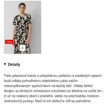
-50%
Detaily
Tieto plisované kuloty s celoplošnou potlačou a elastickým pásom
budú vďaka pohodlnému elastickému pásu vaším
nekomplikovaným spoločníkom na každý deň. Vďaka ľahko!
dizajnu so širokými nohavicami a kulotami sú ideálne na voľné dni -
či už na neskorý obed s priateľmi, alebo na prechádzku mestom.
Jednoduchý postup: Stačí si ich obliecť a cítiť sa pohodlne!