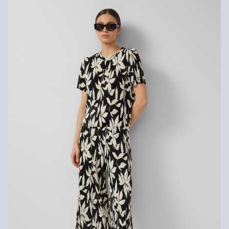
štandardné doručenie sú 4,95 €
Vrátenie tovaru
Svoj tovar nám môžete bezplatne vrátiť do 14 dní.
Nečistiť chlórovým bielidlom
Nevhodné do sušičky bielizne
Šetrný prací program 30°
Nečistiť chemicky
Nežehliť