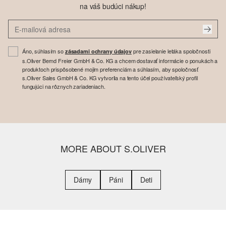
na váš budúci nákup!
Áno, súhlasím so
pre zasielanie letáka spoločnosti
zásadami ochrany údajov
s.Oliver Bernd Freier GmbH & Co. KG a chcem dostavať informácie o ponukách a
produktoch prispôsobené mojim preferenciám a súhlasím, aby spoločnosť
s.Oliver Sales GmbH & Co. KG vytvorila na tento účel používateľský profil
fungujúci na rôznych zariadeniach.
MORE ABOUT S.OLIVER
Dámy
Páni
Deti