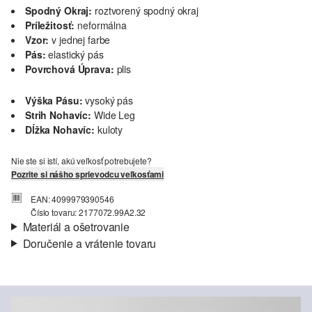
Spodný Okraj:
roztvorený spodný okraj
Príležitosť:
neformálna
Vzor:
v jednej farbe
Pás:
elastický pás
Povrchová Úprava:
plis
Výška Pásu:
vysoký pás
Strih Nohavíc:
Wide Leg
Dĺžka Nohavíc:
kuloty
Nie ste si istí, akú veľkosť potrebujete?
Pozrite si nášho sprievodcu veľkosťami
EAN: 4099979390546
Číslo tovaru: 2177072.99A2.32
Materiál a ošetrovanie
Doručenie a vrátenie tovaru
Látka:
džersej
Informácie o preprave
Vlastnosti:
krčivý
Podšívka:
bez podšívky
Vaša objednávka bude odoslaná do 4-8 pracovných dní
Materiál:
Polyester
prostredníctvom Slovenská pošta. Prepravné náklady na