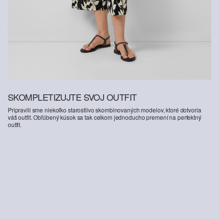
SKOMPLETIZUJTE SVOJ OUTFIT
Pripravili sme niekoľko starostlivo skombinovaných modelov, ktoré dotvoria
váš outfit. Obľúbený kúsok sa tak celkom jednoducho premení na perfektný
outfit.