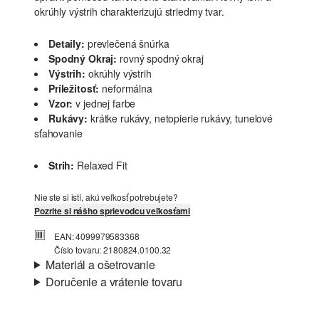
okrúhly výstrih charakterizujú striedmy tvar.
Detaily:
prevlečená šnúrka
Spodný Okraj:
rovný spodný okraj
Výstrih:
okrúhly výstrih
Príležitosť:
neformálna
Vzor:
v jednej farbe
Rukávy:
krátke rukávy, netopierie rukávy, tunelové
sťahovanie
Strih:
Relaxed Fit
Nie ste si istí, akú veľkosť potrebujete?
Pozrite si nášho sprievodcu veľkosťami
EAN: 4099979583368
Číslo tovaru: 2180824.0100.32
Materiál a ošetrovanie
Doručenie a vrátenie tovaru
Látka:
džersej
Informácie o preprave
Vlastnosti:
mäkký