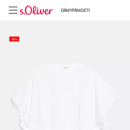
DÁMY
PÁNI
DETI
-30%