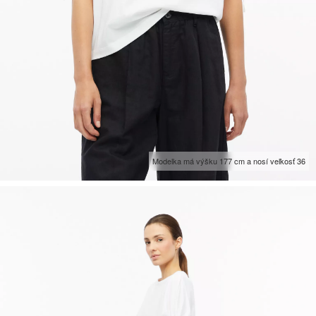
Modelka má výšku 177 cm a nosí veľkosť 36