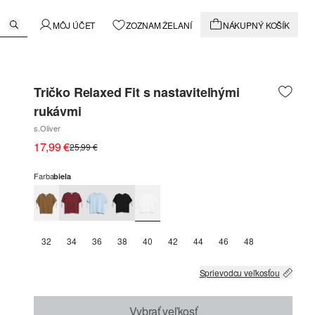
MÔJ ÚČET
ZOZNAM ŽELANÍ
NÁKUPNÝ KOŠÍK
Tričko Relaxed Fit s nastaviteľnými
rukávmi
s.Oliver
17,99 €
25,99 €
Farba
biela
32
34
36
38
40
42
44
46
48
Sprievodcu veľkosťou
Vybrať veľkosť