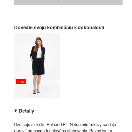
Doveďte svoju kombináciu k dokonalosti
-10%
Detaily
Džersejové tričko Relaxed Fit. Netopierie rukávy sa dajú
upraviť pomocou tunelového sťahovania. Rovný lem a