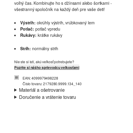
voľný čas. Kombinujte ho s džínsami alebo šortkami -
všestranný spoločník na každý deň pre vaše deti!
Výstrih:
okrúhly výstrih, vrúbkovaný lem
Potlač:
potlač vpredu
Rukávy:
krátke rukávy
Strih:
normálny strih
Nie ste si istí, akú veľkosť potrebujete?
Pozrite si nášho sprievodcu veľkosťami
EAN: 4099979498228
Číslo tovaru: 2179280.9999.134_140
Materiál a ošetrovanie
Doručenie a vrátenie tovaru
Látka:
džersej
Informácie o preprave
Vlastnosti:
mäkký
Materiál:
Bavlna
Vaša objednávka bude odoslaná do 4-8 pracovných dní
prostredníctvom Slovenská pošta. Prepravné náklady na
štandardné doručenie sú 4,95 €