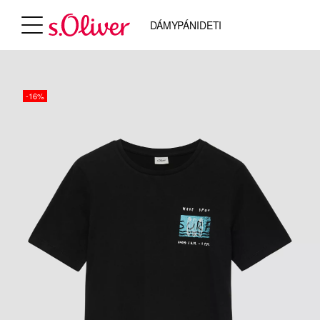
DÁMY
PÁNI
DETI
-16%