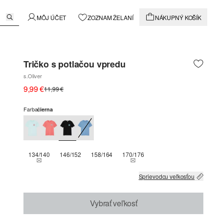
MÔJ ÚČET
ZOZNAM ŽELANÍ
NÁKUPNÝ KOŠÍK
Tričko s potlačou vpredu
s.Oliver
9,99 €
11,99 €
Farba
čierna
134/140
146/152
158/164
170/176
THIS SIZE IS CURRENTLY OUT OF STOCK
THIS SIZE IS CURRENTLY OUT
Sprievodcu veľkosťou
Vybrať veľkosť