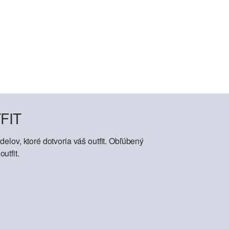
FIT
elov, ktoré dotvoria váš outfit. Obľúbený
utfit.