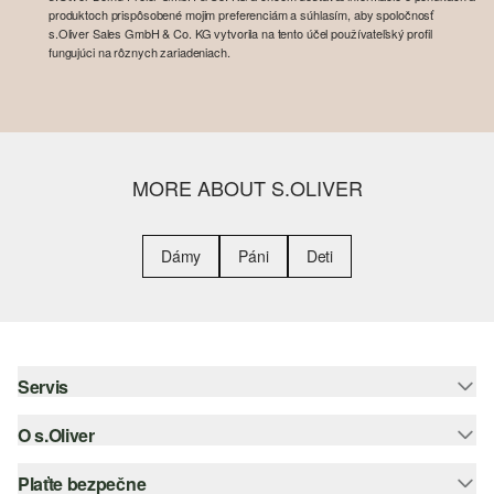
produktoch prispôsobené mojim preferenciám a súhlasím, aby spoločnosť
s.Oliver Sales GmbH & Co. KG vytvorila na tento účel používateľský profil
fungujúci na rôznych zariadeniach.
MORE ABOUT S.OLIVER
Dámy
Páni
Deti
Servis
O s.Oliver
Pomoc a FAQ
Nápoveda k veľkostiam
Plaťte bezpečne
Leták