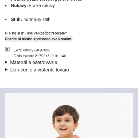
Rukávy:
krátke rukávy
Strih:
normálny strih
Nie ste si istí, akú veľkosť potrebujete?
Pozrite si nášho sprievodcu veľkosťami
EAN: 4099979497030
Číslo tovaru: 2179315.3101.140
Materiál a ošetrovanie
Doručenie a vrátenie tovaru
Látka:
džersej
Informácie o preprave
Vlastnosti:
mäkký
Materiál:
Bavlna
Vaša objednávka bude odoslaná do 4-8 pracovných dní
prostredníctvom Slovenská pošta. Prepravné náklady na
štandardné doručenie sú 4,95 €
Vrátenie tovaru
Nečistiť chlórovým bielidlom
Svoj tovar nám môžete bezplatne vrátiť do 14 dní.