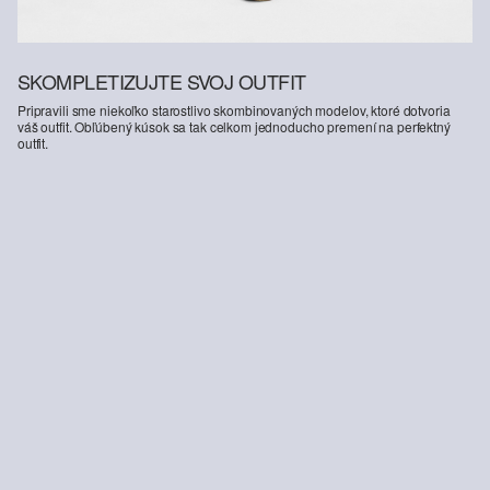
SKOMPLETIZUJTE SVOJ OUTFIT
Pripravili sme niekoľko starostlivo skombinovaných modelov, ktoré dotvoria
váš outfit. Obľúbený kúsok sa tak celkom jednoducho premení na perfektný
outfit.