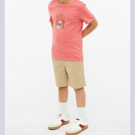
Nevhodné do sušičky bielizne
Nečistiť chemicky
Normálny prací program 40°
Žehliť pri stredne vysokej teplote