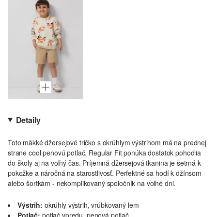
Detaily
Toto mäkké džersejové tričko s okrúhlym výstrihom má na prednej
strane cool penovú potlač. Regular Fit ponúka dostatok pohodlia
do školy aj na voľný čas. Príjemná džersejová tkanina je šetrná k
pokožke a náročná na starostlivosť. Perfektné sa hodí k džínsom
alebo šortkám - nekomplikovaný spoločník na voľné dni.
Výstrih:
okrúhly výstrih, vrúbkovaný lem
Potlač:
potlač vpredu, penová potlač