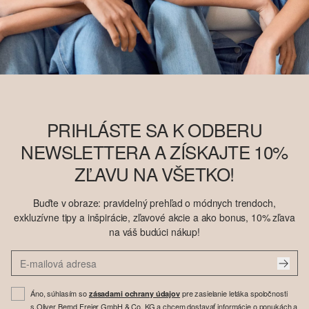
PRIHLÁSTE SA K ODBERU
NEWSLETTERA A ZÍSKAJTE 10%
ZĽAVU NA VŠETKO!
Buďte v obraze: pravidelný prehľad o módnych trendoch,
exkluzívne tipy a inšpirácie, zľavové akcie a ako bonus, 10% zľava
na váš budúci nákup!
Áno, súhlasím so
pre zasielanie letáka spoločnosti
zásadami ochrany údajov
s.Oliver Bernd Freier GmbH & Co. KG a chcem dostavať informácie o ponukách a