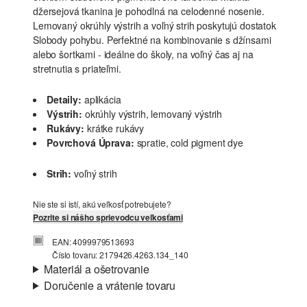
džersejová tkanina je pohodlná na celodenné nosenie.
Lemovaný okrúhly výstrih a voľný strih poskytujú dostatok
Slobody pohybu. Perfektné na kombinovanie s džínsami
alebo šortkami - ideálne do školy, na voľný čas aj na
stretnutia s priateľmi.
Detaily:
aplikácia
Výstrih:
okrúhly výstrih, lemovaný výstrih
Rukávy:
krátke rukávy
Povrchová Úprava:
spratie, cold pigment dye
Strih:
voľný strih
Nie ste si istí, akú veľkosť potrebujete?
Pozrite si nášho sprievodcu veľkosťami
EAN: 4099979513693
Číslo tovaru: 2179426.4263.134_140
Materiál a ošetrovanie
Doručenie a vrátenie tovaru
Látka:
džersej
Informácie o preprave