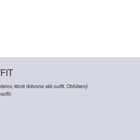
FIT
elov, ktoré dotvoria váš outfit. Obľúbený
utfit.