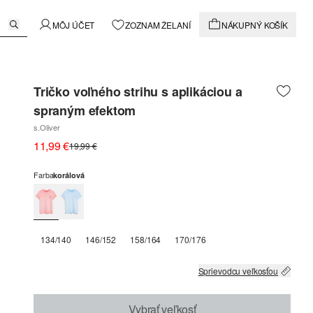
MÔJ ÚČET
ZOZNAM ŽELANÍ
NÁKUPNÝ KOŠÍK
Tričko voľného strihu s aplikáciou a
spraným efektom
s.Oliver
11,99 €
19,99 €
Farba
korálová
134/140
146/152
158/164
170/176
Sprievodcu veľkosťou
Vybrať veľkosť