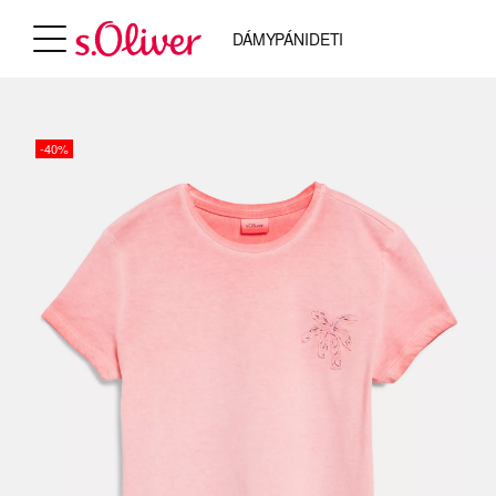
DÁMY
PÁNI
DETI
-40%