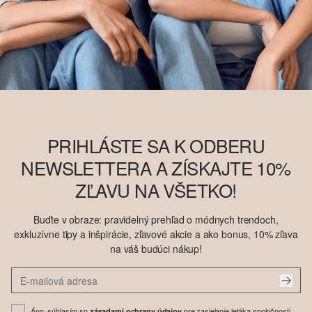
PRIHLÁSTE SA K ODBERU
NEWSLETTERA A ZÍSKAJTE 10%
ZĽAVU NA VŠETKO!
Buďte v obraze: pravidelný prehľad o módnych trendoch,
exkluzívne tipy a inšpirácie, zľavové akcie a ako bonus, 10% zľava
na váš budúci nákup!
Áno, súhlasím so
pre zasielanie letáka spoločnosti
zásadami ochrany údajov