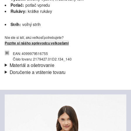
Potlač:
potlač vpredu
Rukávy:
krátke rukávy
Strih:
voľný strih
Nie ste si istí, akú veľkosť potrebujete?
Pozrite si nášho sprievodcu veľkosťami
EAN: 4099979516755
Číslo tovaru: 2179427.01D2.134_140
Materiál a ošetrovanie
Doručenie a vrátenie tovaru
Látka:
džersej
Informácie o preprave
Materiál:
Bavlna
Vaša objednávka bude odoslaná do 4-8 pracovných dní
prostredníctvom Slovenská pošta. Prepravné náklady na
štandardné doručenie sú 4,95 €
Vrátenie tovaru
Nečistiť chlórovým bielidlom