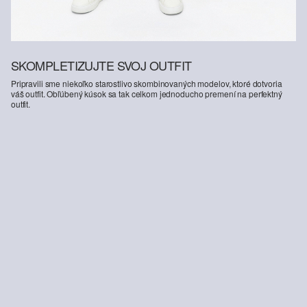
SKOMPLETIZUJTE SVOJ OUTFIT
Pripravili sme niekoľko starostlivo skombinovaných modelov, ktoré dotvoria
váš outfit. Obľúbený kúsok sa tak celkom jednoducho premení na perfektný
outfit.
-32%