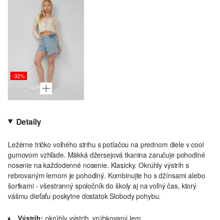
-32%
Detaily
Ležérne tričko voľného strihu s potlačou na prednom diele v cool
gumovom vzhľade. Mäkká džersejová tkanina zaručuje pohodlné
nosenie na každodenné nosenie. Klasicky. Okrúhly výstrih s
rebrovaným lemom je pohodlný. Kombinujte ho s džínsami alebo
šortkami - všestranný spoločník do školy aj na voľný čas, ktorý
vášmu dieťaťu poskytne dostatok Slobody pohybu.
Výstrih:
okrúhly výstrih, vrúbkovaný lem