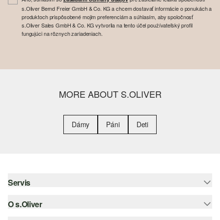
s.Oliver Bernd Freier GmbH & Co. KG a chcem dostavať informácie o ponukách a
produktoch prispôsobené mojim preferenciám a súhlasím, aby spoločnosť
s.Oliver Sales GmbH & Co. KG vytvorila na tento účel používateľský profil
fungujúci na rôznych zariadeniach.
MORE ABOUT S.OLIVER
Dámy
Páni
Deti
Servis
O s.Oliver
Pomoc a FAQ