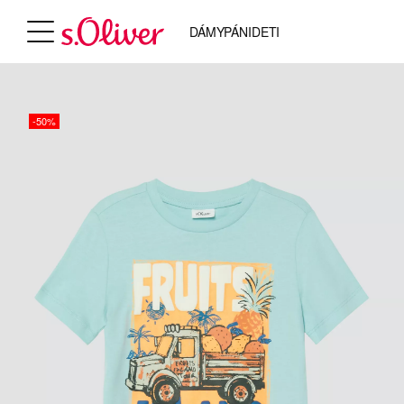
DÁMY
PÁNI
DETI
-50%