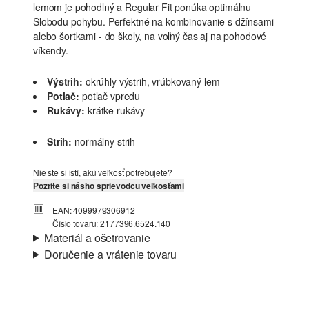
lemom je pohodlný a Regular Fit ponúka optimálnu
Slobodu pohybu. Perfektné na kombinovanie s džínsami
alebo šortkami - do školy, na voľný čas aj na pohodové
víkendy.
Výstrih:
okrúhly výstrih, vrúbkovaný lem
Potlač:
potlač vpredu
Rukávy:
krátke rukávy
Strih:
normálny strih
Nie ste si istí, akú veľkosť potrebujete?
Pozrite si nášho sprievodcu veľkosťami
EAN: 4099979306912
Číslo tovaru: 2177396.6524.140
Materiál a ošetrovanie
Doručenie a vrátenie tovaru
Látka:
džersej
Informácie o preprave
Vlastnosti:
mäkký
Materiál:
Bavlna
Vaša objednávka bude odoslaná do 4-8 pracovných dní