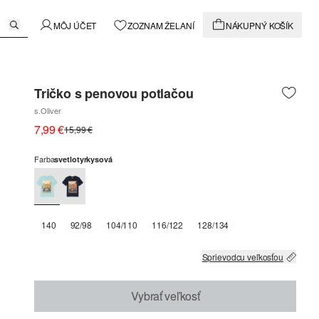
MÔJ ÚČET
ZOZNAM ŽELANÍ
NÁKUPNÝ KOŠÍK
Tričko s penovou potlačou
s.Oliver
7,99 €
15,99 €
Farba
svetlotyrkysová
140
92/98
104/110
116/122
128/134
Sprievodcu veľkosťou
Vybrať veľkosť