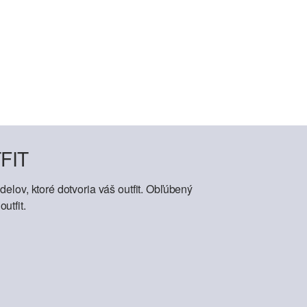
FIT
elov, ktoré dotvoria váš outfit. Obľúbený
utfit.