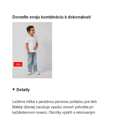
Doveďte svoju kombináciu k dokonalosti
-16%
Detaily
Ležérne tričká s parádnou penovou potlačou pre deti.
Mäkký džersej zaručuje vysokú úroveň pohodlia pri
každodennom nosení. Okrúhly výstrih s rebrovaným