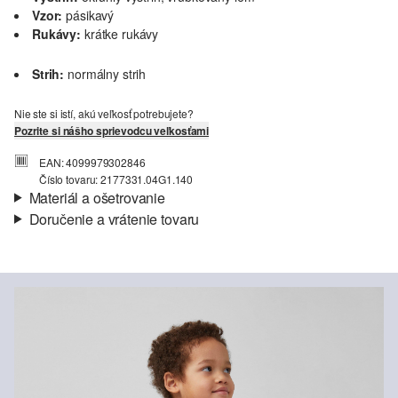
Vzor:
pásikavý
Rukávy:
krátke rukávy
Strih:
normálny strih
Nie ste si istí, akú veľkosť potrebujete?
Pozrite si nášho sprievodcu veľkosťami
EAN: 4099979302846
Číslo tovaru: 2177331.04G1.140
Materiál a ošetrovanie
Doručenie a vrátenie tovaru
Látka:
džersej
Informácie o preprave
Vlastnosti:
mäkký
Materiál:
Bavlna
Vaša objednávka bude odoslaná do 4-8 pracovných dní
prostredníctvom Slovenská pošta. Prepravné náklady na
štandardné doručenie sú 4,95 €
Vrátenie tovaru