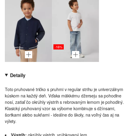
-16%
Detaily
Toto pruhované tričko s pruhmi v regular strihu je univerzálnym
kúskom na každý deň. Vďaka mäkkému džerseju sa pohodlne
nosí, zatiaľ čo okrúhly výstrih s rebrovaným lemom je pohodlný.
Klasický pruhovaný vzor sa výborne kombinuje s džínsami,
šortkami alebo sukňami - ideálne do školy, na voľný čas aj na
výlety.
Výstrih:
okrúhly výstrih, vrúbkovaný lem