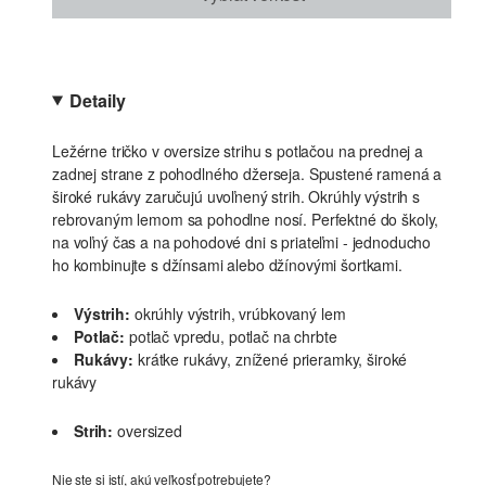
Detaily
Ležérne tričko v oversize strihu s potlačou na prednej a
zadnej strane z pohodlného džerseja. Spustené ramená a
široké rukávy zaručujú uvoľnený strih. Okrúhly výstrih s
rebrovaným lemom sa pohodlne nosí. Perfektné do školy,
na voľný čas a na pohodové dni s priateľmi - jednoducho
ho kombinujte s džínsami alebo džínovými šortkami.
Výstrih:
okrúhly výstrih, vrúbkovaný lem
Potlač:
potlač vpredu, potlač na chrbte
Rukávy:
krátke rukávy, znížené prieramky, široké
rukávy
Strih:
oversized
Nie ste si istí, akú veľkosť potrebujete?