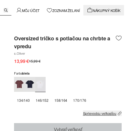
MÔJ ÚČET
ZOZNAM ŽELANÍ
NÁKUPNÝ KOŠÍK
Oversized tričko s potlačou na chrbte a
vpredu
s.Oliver
13,99 €
15,99 €
Farba
biela
134/140
146/152
158/164
170/176
Sprievodcu veľkosťou
Vybrať veľkosť