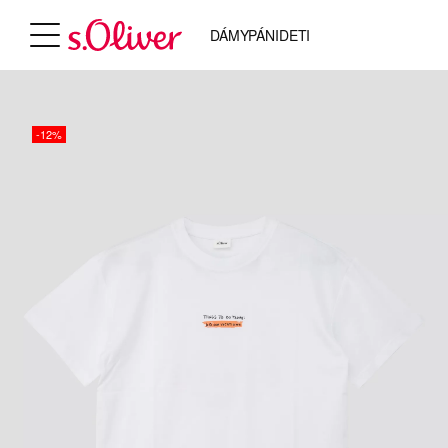
DÁMY
PÁNI
DETI
-12%