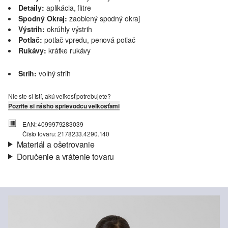
Detaily:
aplikácia, flitre
Spodný Okraj:
zaoblený spodný okraj
Výstrih:
okrúhly výstrih
Potlač:
potlač vpredu, penová potlač
Rukávy:
krátke rukávy
Strih:
voľný strih
Nie ste si istí, akú veľkosť potrebujete?
Pozrite si nášho sprievodcu veľkosťami
EAN: 4099979283039
Číslo tovaru: 2178233.4290.140
Materiál a ošetrovanie
Doručenie a vrátenie tovaru
Látka:
džersej
Informácie o preprave
Vlastnosti:
mäkký
Materiál:
Bavlna
Vaša objednávka bude odoslaná do 4-8 pracovných dní
prostredníctvom Slovenská pošta. Prepravné náklady na
štandardné doručenie sú 4,95 €