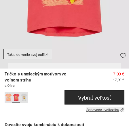
Takto dotvoríte svoj outfit
Tričko s umeleckým motívom vo
7,99 €
voľnom strihu
17,99 €
s.Oliver
Vybrať veľkosť
Sprievodcu veľkosťou
Doveďte svoju kombináciu k dokonalosti