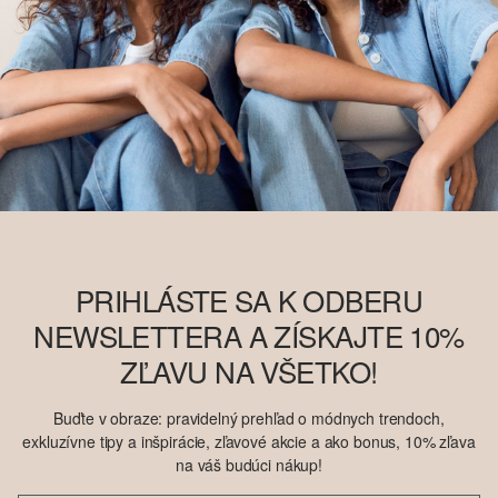
PRIHLÁSTE SA K ODBERU
NEWSLETTERA A ZÍSKAJTE 10%
ZĽAVU NA VŠETKO!
Buďte v obraze: pravidelný prehľad o módnych trendoch,
exkluzívne tipy a inšpirácie, zľavové akcie a ako bonus, 10% zľava
na váš budúci nákup!