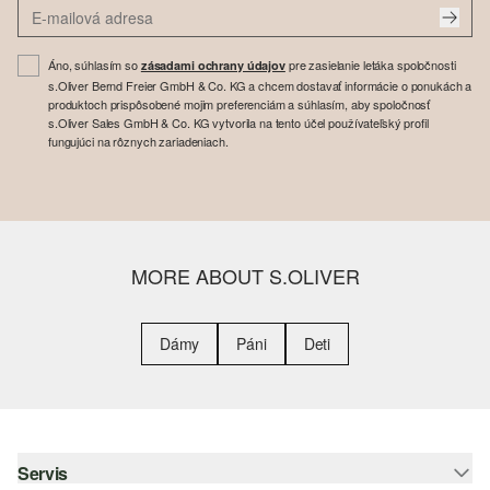
Áno, súhlasím so
pre zasielanie letáka spoločnosti
zásadami ochrany údajov
s.Oliver Bernd Freier GmbH & Co. KG a chcem dostavať informácie o ponukách a
produktoch prispôsobené mojim preferenciám a súhlasím, aby spoločnosť
s.Oliver Sales GmbH & Co. KG vytvorila na tento účel používateľský profil
fungujúci na rôznych zariadeniach.
MORE ABOUT S.OLIVER
Dámy
Páni
Deti
Servis