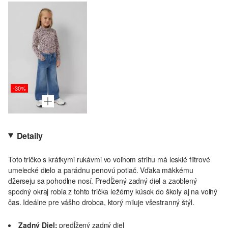
-30%
Detaily
Toto tričko s krátkymi rukávmi vo voľnom strihu má lesklé flitrové
umelecké dielo a parádnu penovú potlač. Vďaka mäkkému
džerseju sa pohodlne nosí. Predĺžený zadný diel a zaoblený
spodný okraj robia z tohto trička ležérny kúsok do školy aj na voľný
čas. Ideálne pre vášho drobca, ktorý miluje všestranný štýl.
Zadný Diel:
predĺžený zadný diel