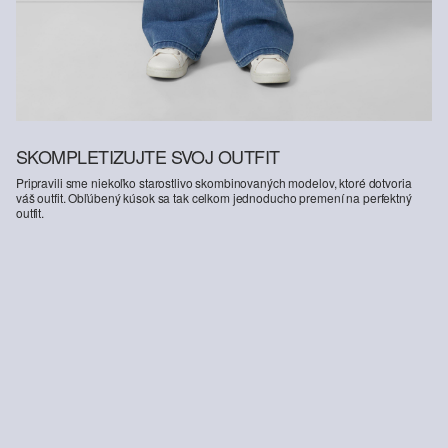
SKOMPLETIZUJTE SVOJ OUTFIT
Pripravili sme niekoľko starostlivo skombinovaných modelov, ktoré dotvoria
váš outfit. Obľúbený kúsok sa tak celkom jednoducho premení na perfektný
outfit.