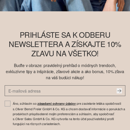
PRIHLÁSTE SA K ODBERU
NEWSLETTERA A ZÍSKAJTE 10%
ZĽAVU NA VŠETKO!
Buďte v obraze: pravidelný prehľad o módnych trendoch,
exkluzívne tipy a inšpirácie, zľavové akcie a ako bonus, 10% zľava
na váš budúci nákup!
Áno, súhlasím so
pre zasielanie letáka spoločnosti
zásadami ochrany údajov
s.Oliver Bernd Freier GmbH & Co. KG a chcem dostavať informácie o ponukách a
produktoch prispôsobené mojim preferenciám a súhlasím, aby spoločnosť
s.Oliver Sales GmbH & Co. KG vytvorila na tento účel používateľský profil
fungujúci na rôznych zariadeniach.