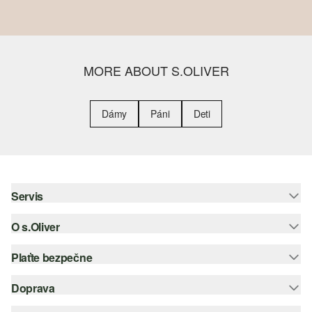
MORE ABOUT S.OLIVER
Dámy
Páni
Deti
Servis
O s.Oliver
Pomoc a FAQ
Nápoveda k veľkostiam
Plaťte bezpečne
Leták
Vrátenie
s.Oliver Group
Doprava
Kreditná karta
Oblečenie
Pracovné príležitosti
PayPal