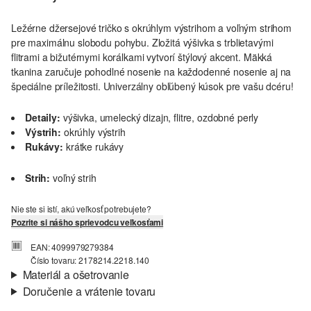
Ležérne džersejové tričko s okrúhlym výstrihom a voľným strihom
pre maximálnu slobodu pohybu. Zložitá výšivka s trblietavými
flitrami a bižutérnymi korálkami vytvorí štýlový akcent. Mäkká
tkanina zaručuje pohodlné nosenie na každodenné nosenie aj na
špeciálne príležitosti. Univerzálny obľúbený kúsok pre vašu dcéru!
Detaily:
výšivka, umelecký dizajn, flitre, ozdobné perly
Výstrih:
okrúhly výstrih
Rukávy:
krátke rukávy
Strih:
voľný strih
Nie ste si istí, akú veľkosť potrebujete?
Pozrite si nášho sprievodcu veľkosťami
EAN: 4099979279384
Číslo tovaru: 2178214.2218.140
Materiál a ošetrovanie
Doručenie a vrátenie tovaru
Látka:
džersej
Informácie o preprave