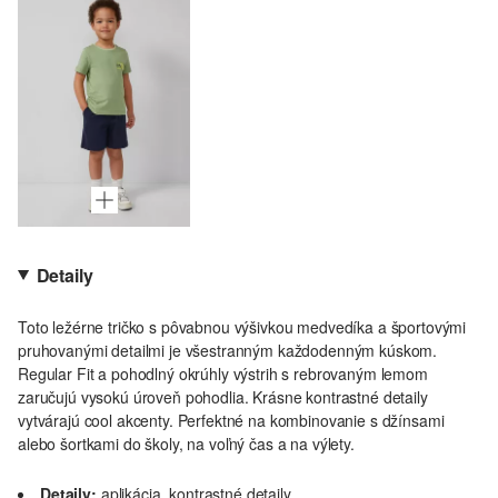
Detaily
Toto ležérne tričko s pôvabnou výšivkou medvedíka a športovými
pruhovanými detailmi je všestranným každodenným kúskom.
Regular Fit a pohodlný okrúhly výstrih s rebrovaným lemom
zaručujú vysokú úroveň pohodlia. Krásne kontrastné detaily
vytvárajú cool akcenty. Perfektné na kombinovanie s džínsami
alebo šortkami do školy, na voľný čas a na výlety.
Detaily:
aplikácia, kontrastné detaily