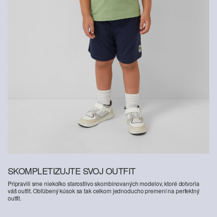
SKOMPLETIZUJTE SVOJ OUTFIT
Pripravili sme niekoľko starostlivo skombinovaných modelov, ktoré dotvoria
váš outfit. Obľúbený kúsok sa tak celkom jednoducho premení na perfektný
outfit.