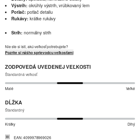
Výstrih:
okrúhly výstrih, vrúbkovaný lem
Potlač:
potlač detailu
Rukávy:
krátke rukávy
Strih:
normálny strih
Nie ste si istí, akú veľkosť potrebujete?
Pozrite si nášho sprievodcu veľkosťami
ZODPOVEDÁ UVEDENEJ VEĽKOSTI
Štandardná veľkosť
Malé
Veľké
DĹŽKA
Štandardný
Krátky
Dlhý
EAN: 4099978969026