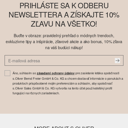
PRIHLÁSTE SA K ODBERU
NEWSLETTERA A ZÍSKAJTE 10%
ZĽAVU NA VŠETKO!
Buďte v obraze: pravidelný prehľad o módnych trendoch,
exkluzívne tipy a inšpirácie, zľavové akcie a ako bonus, 10% zľava
na váš budúci nákup!
Áno, súhlasím so
pre zasielanie letáka spoločnosti
zásadami ochrany údajov
s.Oliver Bernd Freier GmbH & Co. KG a chcem dostavať informácie o ponukách a
produktoch prispôsobené mojim preferenciám a súhlasím, aby spoločnosť
s.Oliver Sales GmbH & Co. KG vytvorila na tento účel používateľský profil
fungujúci na rôznych zariadeniach.