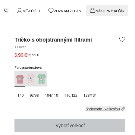
MÔJ ÚČET
ZOZNAM ŽELANÍ
NÁKUPNÝ KOŠÍK
Tričko s obojstrannými flitrami
s.Oliver
6,99 €
15,99 €
Farba
staroružová
140
92/98
104/110
116/122
128/134
Sprievodcu veľkosťou
Vybrať veľkosť