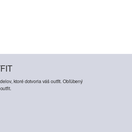
FIT
elov, ktoré dotvoria váš outfit. Obľúbený
utfit.