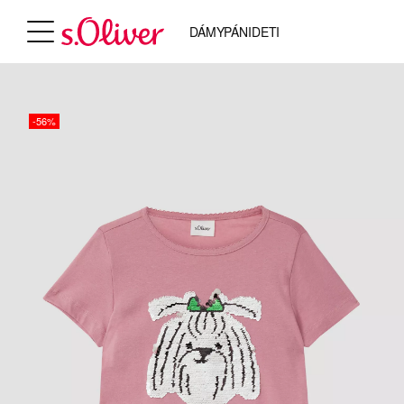
DÁMY
PÁNI
DETI
-56%