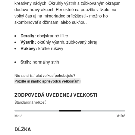
kreatívny nádych. Okrúhly výstrih s zúbkovaným okrajom
dodáva hravý akcent. Perfektné na použitie v škole, na
voľný čas aj na mimoriadne príležitosti - možno ho
skombinovať s džínsami alebo sukňou.
Detaily:
obojstranné flitre
Výstrih:
okrúhly výstrih, zúbkovaný okraj
Rukávy:
krátke rukávy
Strih:
normálny strih
Nie ste si istí, akú veľkosť potrebujete?
Pozrite si nášho sprievodcu veľkosťami
ZODPOVEDÁ UVEDENEJ VEĽKOSTI
Štandardná veľkosť
Malé
Veľké
DĹŽKA