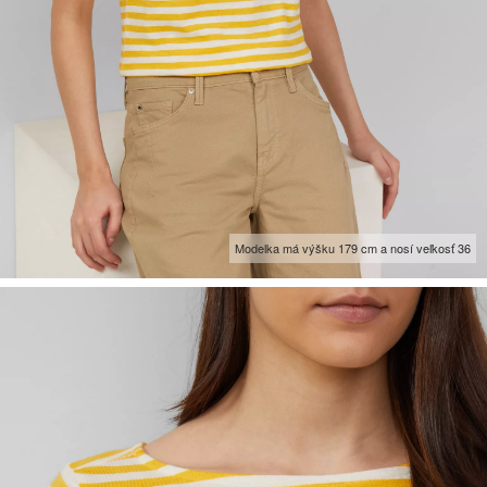
Modelka má výšku 179 cm a nosí veľkosť 36