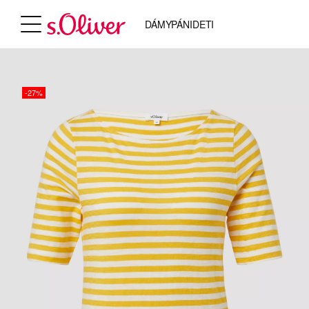
DÁMY
PÁNI
DETI
-27%