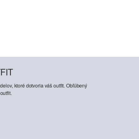
FIT
elov, ktoré dotvoria váš outfit. Obľúbený
utfit.