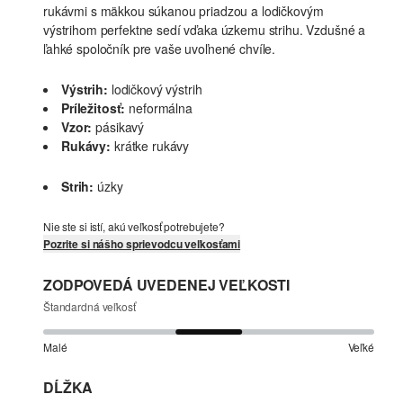
rukávmi s mäkkou súkanou priadzou a lodičkovým
výstrihom perfektne sedí vďaka úzkemu strihu. Vzdušné a
ľahké spoločník pre vaše uvoľnené chvíle.
Výstrih:
lodičkový výstrih
Príležitosť:
neformálna
Vzor:
pásikavý
Rukávy:
krátke rukávy
Strih:
úzky
Nie ste si istí, akú veľkosť potrebujete?
Pozrite si nášho sprievodcu veľkosťami
ZODPOVEDÁ UVEDENEJ VEĽKOSTI
Štandardná veľkosť
Malé
Veľké
DĹŽKA