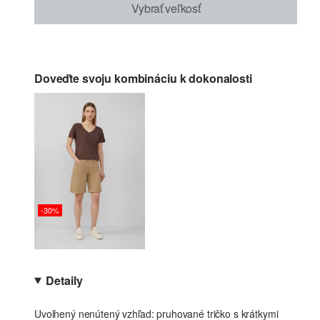
Vybrať veľkosť
Doveďte svoju kombináciu k dokonalosti
-30%
Detaily
Uvoľnený nenútený vzhľad: pruhované tričko s krátkymi