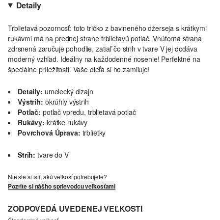
Detaily
Trblietavá pozornosť: toto tričko z bavlneného džerseja s krátkymi
rukávmi má na prednej strane trblietavú potlač. Vnútorná strana
zdrsnená zaručuje pohodlie, zatiaľ čo strih v tvare V jej dodáva
moderný vzhľad. Ideálny na každodenné nosenie! Perfektné na
špeciálne príležitosti. Vaše dieťa si ho zamiluje!
Detaily:
umelecký dizajn
Výstrih:
okrúhly výstrih
Potlač:
potlač vpredu, trblietavá potlač
Rukávy:
krátke rukávy
Povrchová Úprava:
trblietky
Strih:
tvare do V
Nie ste si istí, akú veľkosť potrebujete?
Pozrite si nášho sprievodcu veľkosťami
ZODPOVEDÁ UVEDENEJ VEĽKOSTI