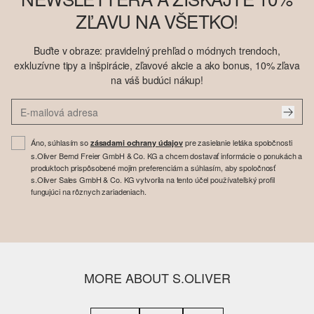
ZĽAVU NA VŠETKO!
Buďte v obraze: pravidelný prehľad o módnych trendoch,
exkluzívne tipy a inšpirácie, zľavové akcie a ako bonus, 10% zľava
na váš budúci nákup!
Áno, súhlasím so
pre zasielanie letáka spoločnosti
zásadami ochrany údajov
s.Oliver Bernd Freier GmbH & Co. KG a chcem dostavať informácie o ponukách a
produktoch prispôsobené mojim preferenciám a súhlasím, aby spoločnosť
s.Oliver Sales GmbH & Co. KG vytvorila na tento účel používateľský profil
fungujúci na rôznych zariadeniach.
MORE ABOUT S.OLIVER