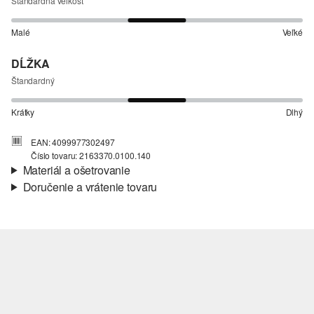
Štandardná veľkosť
Malé
Veľké
DĹŽKA
Štandardný
Krátky
Dlhý
EAN: 4099977302497
Číslo tovaru: 2163370.0100.140
Materiál a ošetrovanie
Doručenie a vrátenie tovaru
Látka:
džersej
Informácie o preprave
Vlastnosti:
zdrsnený
Materiál:
Bavlna
Vaša objednávka bude odoslaná do 4-8 pracovných dní
prostredníctvom Slovenská pošta. Prepravné náklady na
štandardné doručenie sú 4,95 €
Vrátenie tovaru