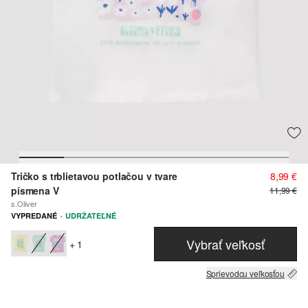
Tričko s trblietavou potlačou v tvare
8,99 €
písmena V
11,99 €
s.Oliver
·
VYPREDANÉ
UDRŽATEĽNÉ
Vybrať veľkosť
+ 1
Sprievodcu veľkosťou