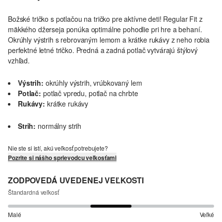
Božské tričko s potlačou na tričko pre aktívne deti! Regular Fit z
mäkkého džerseja ponúka optimálne pohodlie pri hre a behaní.
Okrúhly výstrih s rebrovaným lemom a krátke rukávy z neho robia
perfektné letné tričko. Predná a zadná potlač vytvárajú štýlový
vzhľad.
Výstrih:
okrúhly výstrih, vrúbkovaný lem
Potlač:
potlač vpredu, potlač na chrbte
Rukávy:
krátke rukávy
Strih:
normálny strih
Nie ste si istí, akú veľkosť potrebujete?
Pozrite si nášho sprievodcu veľkosťami
ZODPOVEDÁ UVEDENEJ VEĽKOSTI
Štandardná veľkosť
Malé
Veľké