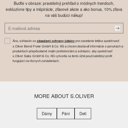
Buďte v obraze: pravidelný prehľad o módnych trendoch,
exkluzívne tipy a inšpirácie, zľavové akcie a ako bonus, 10% zľava
na váš budúci nákup!
Áno, súhlasím so
pre zasielanie letáka spoločnosti
zásadami ochrany údajov
s.Oliver Bernd Freier GmbH & Co. KG a chcem dostavať informácie o ponukách a
produktoch prispôsobené mojim preferenciám a súhlasím, aby spoločnosť
s.Oliver Sales GmbH & Co. KG vytvorila na tento účel používateľský profil
fungujúci na rôznych zariadeniach.
MORE ABOUT S.OLIVER
Dámy
Páni
Deti