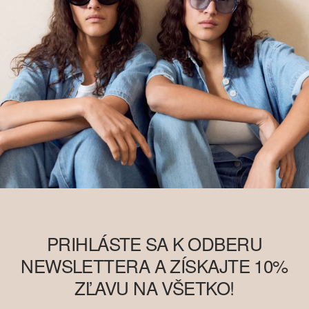
a preto nemusí obsahovať lepšiu bavlnu, tzv. „better cotton“. Viac
informácií o tom nájdete na
soliver-group.com
PRIHLÁSTE SA K ODBERU
NEWSLETTERA A ZÍSKAJTE 10%
ZĽAVU NA VŠETKO!