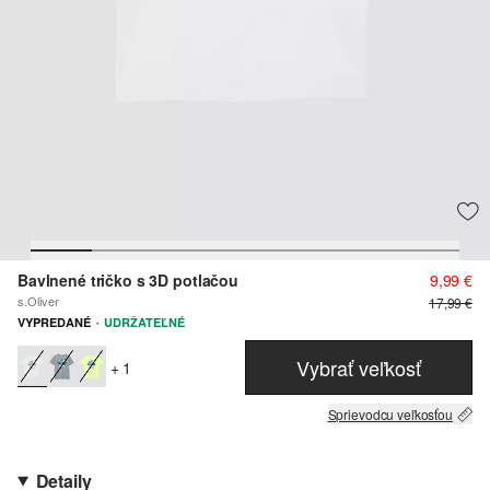
Bavlnené tričko s 3D potlačou
9,99 €
s.Oliver
17,99 €
·
VYPREDANÉ
UDRŽATEĽNÉ
Vybrať veľkosť
+ 1
Sprievodcu veľkosťou
Detaily