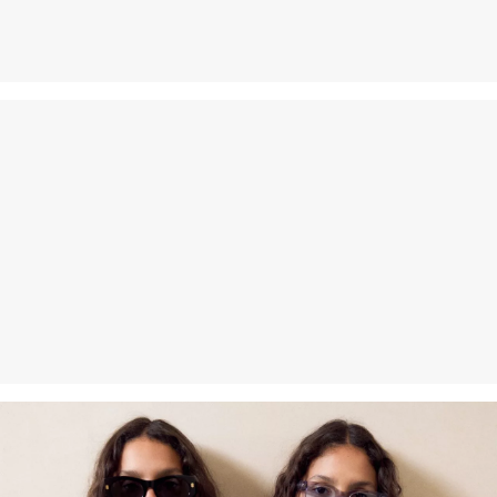
Nečistiť chemicky
Normálny prací program 40°
Žehliť pri stredne vysokej teplote
Vlákno s certifikátom udržateľnosti
V oblasti vlákien s certifikátom udržateľnosti sa zasadzujeme o
používanie prírodných vlákien z obnoviteľných zdrojov. Ich suroviny
sú pestované spôsobom šetriacim zdroje.
Podporujeme iniciatívu Better Cotton: Rozhodnutím siahnuť po
našich bavlnených výrobkoch podporíte našu investíciu do
poslania Better Cotton, cieľom ktorého je pomáhať komunitám v ich
zotrvaní a prosperite; a zároveň chrániť a obnovovať životné
prostredie. Poslanie Better Cotton podporuje poľnohospodárske
komunity zo sociálneho, environmentálneho a ekonomického
hľadiska tým, že zaškoľuje osoby aktívne v poľnohospodárskom
odvetví do udržateľnejších poľnohospodárskych postupov. Tento
výrobok sa vyrába prostredníctvom systému hmotnostnej bilancie,