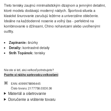
Tieto tenisky zaujmú minimalistickým dizajnom a jemnými detailmi,
ktoré modelu dodávajú moderný nádych. Športová silueta a
klasické šnurovanie zaručujú ležérne a univerzálne oblečenie.
Ideálne na každodenné nosenie a voľný čas - perfektné na
kombinovanie s džínsami, Chino nohavicami alebo uvoľnenými
outfity.
Zapínanie:
šnúrky
Detaily:
kontrastné detaily
Strih Topánok:
tenisky
Nie ste si istí, akú veľkosť potrebujete?
Pozrite si nášho sprievodcu veľkosťami
EAN: 4099978896445
Číslo tovaru: 2177758.03D0.36
Materiál a ošetrovanie
Doručenie a vrátenie tovaru
Materiál:
syntetika
Informácie o preprave