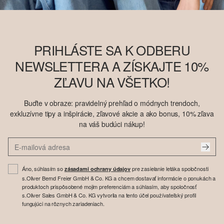
PRIHLÁSTE SA K ODBERU
NEWSLETTERA A ZÍSKAJTE 10%
ZĽAVU NA VŠETKO!
Buďte v obraze: pravidelný prehľad o módnych trendoch,
exkluzívne tipy a inšpirácie, zľavové akcie a ako bonus, 10% zľava
na váš budúci nákup!
Áno, súhlasím so
pre zasielanie letáka spoločnosti
zásadami ochrany údajov
s.Oliver Bernd Freier GmbH & Co. KG a chcem dostavať informácie o ponukách a
produktoch prispôsobené mojim preferenciám a súhlasím, aby spoločnosť
s.Oliver Sales GmbH & Co. KG vytvorila na tento účel používateľský profil
fungujúci na rôznych zariadeniach.