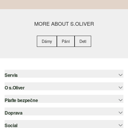
MORE ABOUT S.OLIVER
Dámy
Páni
Deti
Servis
O s.Oliver
Pomoc a FAQ
Nápoveda k veľkostiam
Plaťte bezpečne
Leták
Vrátenie
s.Oliver Group
Doprava
Kreditná karta
Oblečenie
Pracovné príležitosti
PayPal
Social
Slovenská pošta