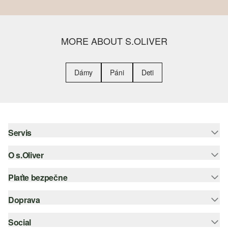
MORE ABOUT S.OLIVER
Dámy
Páni
Deti
Servis
O s.Oliver
Pomoc a FAQ
Nápoveda k veľkostiam
Plaťte bezpečne
Leták
Vrátenie
s.Oliver Group
Doprava
Kreditná karta
Oblečenie
Pracovné príležitosti
PayPal
Social
Slovenská pošta