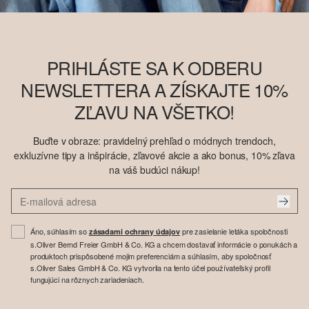
PRIHLÁSTE SA K ODBERU
NEWSLETTERA A ZÍSKAJTE 10%
ZĽAVU NA VŠETKO!
Buďte v obraze: pravidelný prehľad o módnych trendoch,
exkluzívne tipy a inšpirácie, zľavové akcie a ako bonus, 10% zľava
na váš budúci nákup!
Áno, súhlasím so
pre zasielanie letáka spoločnosti
zásadami ochrany údajov
s.Oliver Bernd Freier GmbH & Co. KG a chcem dostavať informácie o ponukách a
produktoch prispôsobené mojim preferenciám a súhlasím, aby spoločnosť
s.Oliver Sales GmbH & Co. KG vytvorila na tento účel používateľský profil
fungujúci na rôznych zariadeniach.