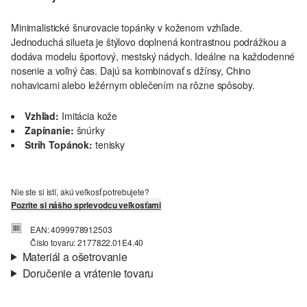
Minimalistické šnurovacie topánky v koženom vzhľade.
Jednoduchá silueta je štýlovo doplnená kontrastnou podrážkou a
dodáva modelu športový, mestský nádych. Ideálne na každodenné
nosenie a voľný čas. Dajú sa kombinovať s džínsy, Chino
nohavicami alebo ležérnym oblečením na rôzne spôsoby.
Vzhľad:
Imitácia kože
Zapínanie:
šnúrky
Strih Topánok:
tenisky
Nie ste si istí, akú veľkosť potrebujete?
Pozrite si nášho sprievodcu veľkosťami
EAN: 4099978912503
Číslo tovaru: 2177822.01E4.40
Materiál a ošetrovanie
Doručenie a vrátenie tovaru
Materiál:
syntetika
Informácie o preprave