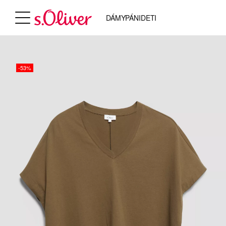
DÁMY
PÁNI
DETI
-53%