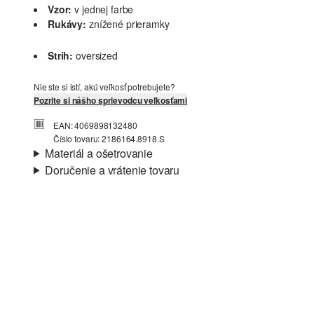
Vzor:
v jednej farbe
Rukávy:
znížené prieramky
Strih:
oversized
Nie ste si istí, akú veľkosť potrebujete?
Pozrite si nášho sprievodcu veľkosťami
EAN: 4069898132480
Číslo tovaru: 2186164.8918.S
Materiál a ošetrovanie
Doručenie a vrátenie tovaru
Látka:
džersej
Informácie o preprave
Materiál:
Bavlna
Vaša objednávka bude odoslaná do 4-8 pracovných dní
prostredníctvom Slovenská pošta. Prepravné náklady na
štandardné doručenie sú 4,95 €
Vrátenie tovaru
Nečistiť chlórovým bielidlom