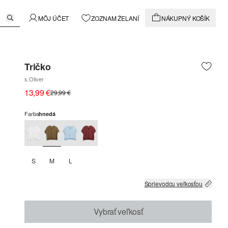
MÔJ ÚČET
ZOZNAM ŽELANÍ
NÁKUPNÝ KOŠÍK
Tričko
s.Oliver
13,99 €
29,99 €
Farba
hnedá
S
M
L
Sprievodcu veľkosťou
Vybrať veľkosť