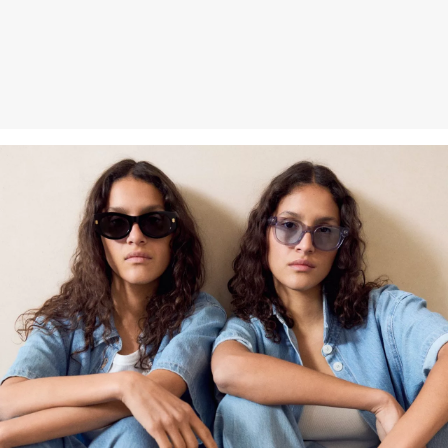
Organická bavlna: Tento výrobok obsahuje organickú bavlnu. V
ekologickom poľnohospodárstve sa nepoužívajú chemické hnojivá
ani pesticídy. Podporujeme tak zdravie pôdy a napomáhame
znižovaniu spotreby vody.