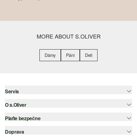
MORE ABOUT S.OLIVER
Dámy
Páni
Deti
Servis
O s.Oliver
Pomoc a FAQ
Nápoveda k veľkostiam
Plaťte bezpečne
Leták
Vrátenie
s.Oliver Group
Doprava
Kreditná karta
Oblečenie