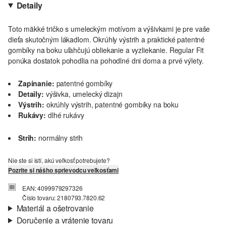
Detaily
Toto mäkké tričko s umeleckým motívom a výšivkami je pre vaše
dieťa skutočným lákadlom. Okrúhly výstrih a praktické patentné
gombíky na boku uľahčujú obliekanie a vyzliekanie. Regular Fit
ponúka dostatok pohodlia na pohodlné dni doma a prvé výlety.
Zapínanie:
patentné gombíky
Detaily:
výšivka, umelecký dizajn
Výstrih:
okrúhly výstrih, patentné gombíky na boku
Rukávy:
dlhé rukávy
Strih:
normálny strih
Nie ste si istí, akú veľkosť potrebujete?
Pozrite si nášho sprievodcu veľkosťami
EAN: 4099979297326
Číslo tovaru: 2180793.7820.62
Materiál a ošetrovanie
Doručenie a vrátenie tovaru