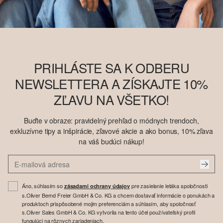
PRIHLÁSTE SA K ODBERU
NEWSLETTERA A ZÍSKAJTE 10%
ZĽAVU NA VŠETKO!
Buďte v obraze: pravidelný prehľad o módnych trendoch,
exkluzívne tipy a inšpirácie, zľavové akcie a ako bonus, 10% zľava
na váš budúci nákup!
Áno, súhlasím so
pre zasielanie letáka spoločnosti
zásadami ochrany údajov
s.Oliver Bernd Freier GmbH & Co. KG a chcem dostavať informácie o ponukách a
produktoch prispôsobené mojim preferenciám a súhlasím, aby spoločnosť
s.Oliver Sales GmbH & Co. KG vytvorila na tento účel používateľský profil
fungujúci na rôznych zariadeniach.