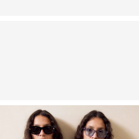
Nežehliť
Vlákno s certifikátom udržateľnosti
V oblasti vlákien s certifikátom udržateľnosti sa zasadzujeme o
používanie prírodných vlákien z obnoviteľných zdrojov. Ich suroviny
sú pestované spôsobom šetriacim zdroje.
Podporujeme iniciatívu Better Cotton: Rozhodnutím siahnuť po
našich bavlnených výrobkoch podporíte našu investíciu do
poslania Better Cotton, cieľom ktorého je pomáhať komunitám v ich
zotrvaní a prosperite; a zároveň chrániť a obnovovať životné
prostredie. Poslanie Better Cotton podporuje poľnohospodárske
komunity zo sociálneho, environmentálneho a ekonomického
hľadiska tým, že zaškoľuje osoby aktívne v poľnohospodárskom
odvetví do udržateľnejších poľnohospodárskych postupov. Tento
výrobok sa vyrába prostredníctvom systému hmotnostnej bilancie,
a preto nemusí obsahovať lepšiu bavlnu, tzv. „better cotton“. Viac
informácií o tom nájdete na
soliver-group.com