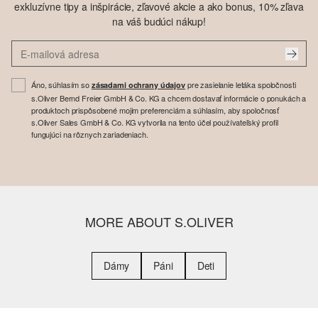
exkluzívne tipy a inšpirácie, zľavové akcie a ako bonus, 10% zľava
na váš budúci nákup!
Áno, súhlasím so
pre zasielanie letáka spoločnosti
zásadami ochrany údajov
s.Oliver Bernd Freier GmbH & Co. KG a chcem dostavať informácie o ponukách a
produktoch prispôsobené mojim preferenciám a súhlasím, aby spoločnosť
s.Oliver Sales GmbH & Co. KG vytvorila na tento účel používateľský profil
fungujúci na rôznych zariadeniach.
MORE ABOUT S.OLIVER
Dámy
Páni
Deti