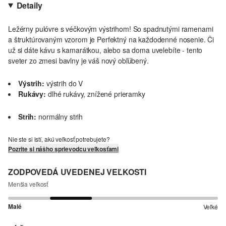
Detaily
Ležérny pulóvre s véčkovým výstrihom! So spadnutými ramenami
a štruktúrovaným vzorom je Perfektný na každodenné nosenie. Či
už si dáte kávu s kamarátkou, alebo sa doma uvelebíte - tento
sveter zo zmesi bavlny je váš nový obľúbený.
Výstrih:
výstrih do V
Rukávy:
dlhé rukávy, znížené prieramky
Strih:
normálny strih
Nie ste si istí, akú veľkosť potrebujete?
Pozrite si nášho sprievodcu veľkosťami
ZODPOVEDÁ UVEDENEJ VEĽKOSTI
Menšia veľkosť
Malé
Veľké