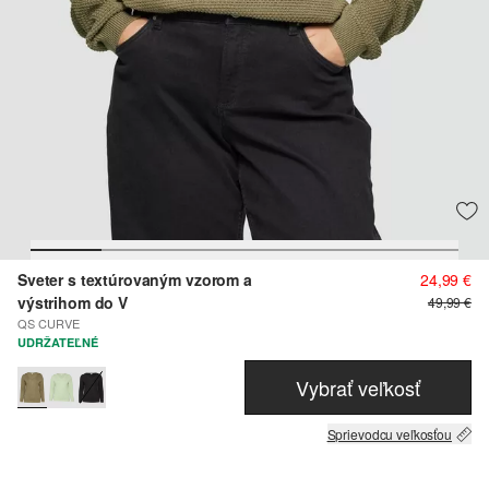
Sveter s textúrovaným vzorom a
24,99 €
výstrihom do V
49,99 €
QS CURVE
UDRŽATEĽNÉ
Vybrať veľkosť
Sprievodcu veľkosťou