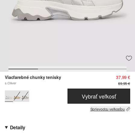
Viacfarebné chunky tenisky
37,99 €
s.Oliver
69,95 €
Vybrať veľkosť
Sprievodcu veľkosťou
Detaily