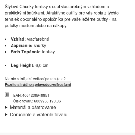
Štýlové Chunky tenisky s cool viacfarebným vzhľadom a
praktickými šnúrkami. Atraktívne outfity pre vás robia z týchto
tenisiek dokonalého spoločníka pre vaše ležérne outfity - na
potulky mestom alebo na nákupy.
Vzhľad:
viacfarebné
Zapínanie:
šnúrky
Strih Topánok:
tenisky
Leg Height:
6,0 cm
Nie ste si istí, akú veľkosť potrebujete?
Pozrite si nášho sprievodcu veľkosťami
EAN: 4064238948851
Číslo tovaru: 6009955.193.36
Materiál a ošetrovanie
Doručenie a vrátenie tovaru
Vložka:
textil
Informácie o preprave
Materiál:
syntetika, textil