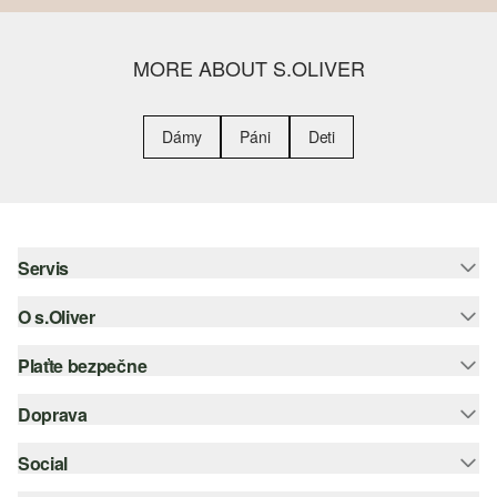
MORE ABOUT S.OLIVER
Dámy
Páni
Deti
Servis
O s.Oliver
Pomoc a FAQ
Nápoveda k veľkostiam
Plaťte bezpečne
Leták
Vrátenie
s.Oliver Group
Doprava
Kreditná karta
Oblečenie
Pracovné príležitosti
PayPal
Social
Slovenská pošta
Zoznam želaní
Dobierka