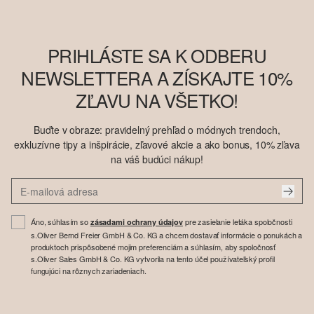
PRIHLÁSTE SA K ODBERU
NEWSLETTERA A ZÍSKAJTE 10%
ZĽAVU NA VŠETKO!
Buďte v obraze: pravidelný prehľad o módnych trendoch,
exkluzívne tipy a inšpirácie, zľavové akcie a ako bonus, 10% zľava
na váš budúci nákup!
Áno, súhlasím so
pre zasielanie letáka spoločnosti
zásadami ochrany údajov
s.Oliver Bernd Freier GmbH & Co. KG a chcem dostavať informácie o ponukách a
produktoch prispôsobené mojim preferenciám a súhlasím, aby spoločnosť
s.Oliver Sales GmbH & Co. KG vytvorila na tento účel používateľský profil
fungujúci na rôznych zariadeniach.