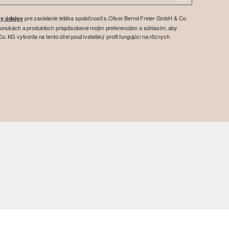
pre zasielanie letáka spoločnosti s.Oliver Bernd Freier GmbH & Co.
y údajov
ponukách a produktoch prispôsobené mojim preferenciám a súhlasím, aby
. KG vytvorila na tento účel používateľský profil fungujúci na rôznych