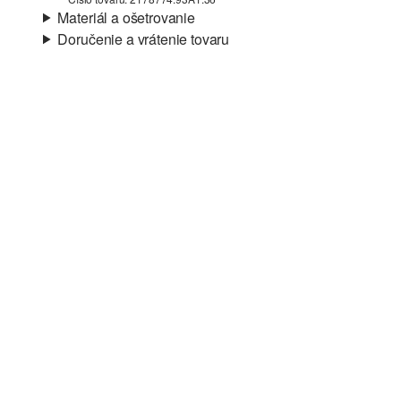
Materiál a ošetrovanie
Doručenie a vrátenie tovaru
Vlastnosti:
vzdušný
Informácie o preprave
Úroveň Hrejivosti:
nehrejivý
Materiál:
textil
Vaša objednávka bude odoslaná do 4-8 pracovných dní
prostredníctvom Slovenská pošta. Prepravné náklady na
štandardné doručenie sú 4,95 €
Vrátenie tovaru
Svoj tovar nám môžete bezplatne vrátiť do 14 dní.