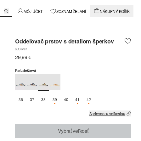
MÔJ ÚČET
ZOZNAM ŽELANÍ
NÁKUPNÝ KOŠÍK
Oddeľovač prstov s detailom šperkov
s.Oliver
29,99 €
Farba
béžová
36
37
38
39
40
41
42
K DISPOZÍCII IBA 3
K DISPOZÍCII IBA 1
K DISPOZÍCII IBA 1
Sprievodcu veľkosťou
Vybrať veľkosť