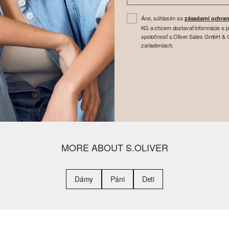
Áno, súhlasím so
zásadami ochran
KG a chcem dostavať informácie o 
spoločnosť s.Oliver Sales GmbH & Co
zariadeniach.
MORE ABOUT S.OLIVER
Dámy
Páni
Deti