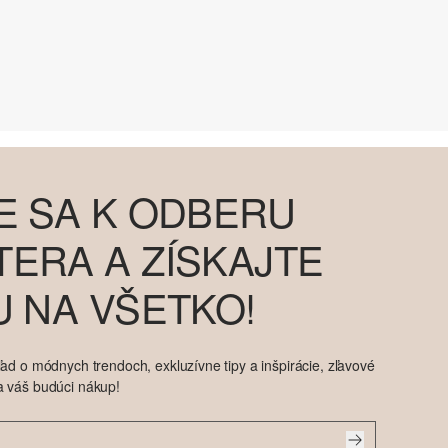
E SA K ODBERU
ERA A ZÍSKAJTE
U NA VŠETKO!
ad o módnych trendoch, exkluzívne tipy a inšpirácie, zľavové
a váš budúci nákup!