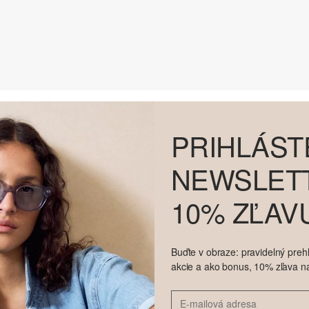
PRIHLÁST
NEWSLETT
10% ZĽAV
Buďte v obraze: pravidelný prehľ
akcie a ako bonus, 10% zľava n