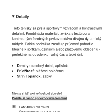
Detaily
Tieto tenisky sa pýšia športovým vzhľadom a kontrastnými
detailmi. Kombinácia materiálu zvrška s textúrou a
kontrastných farebných prvkov dodáva dizajnu dynamický
nádych. Ľahká podrážka zaručuje príjemné pohodlie.
Ideálne k šortkám, džínsom alebo plážovému oblečeniu -
perfektné na dovolenku, voľný čas a teplé dni.
Detaily:
ozdobný detail, aplikácia
Príležitosť:
plážové oblečenie
Strih Topánok:
žabky
Nie ste si istí, akú veľkosť potrebujete?
Pozrite si nášho sprievodcu veľkosťami
EAN: 4099979173989
Číslo tovaru: 2178774.93A1.36