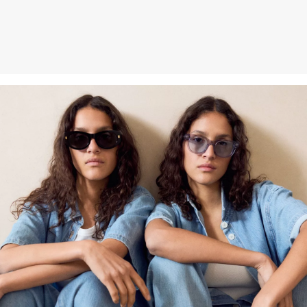
Zodpovednejšia viskóza: Tento výrobok obsahuje zodpovednejšiu
viskózu. Na jeho výrobu sa používa výlučne drevo z
certifikovaného lesného hospodárstva. Vo výrobnom procese sa v
porovnaní s inými necertifikovanými prírodnými vláknami výrazne
znižuje spotreba vody aj emisie skleníkových plynov.