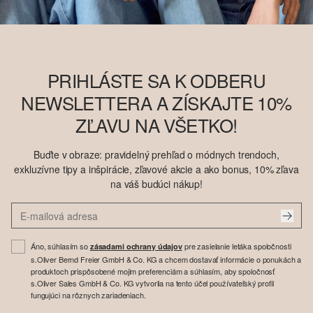
PRIHLÁSTE SA K ODBERU
NEWSLETTERA A ZÍSKAJTE 10%
ZĽAVU NA VŠETKO!
Buďte v obraze: pravidelný prehľad o módnych trendoch,
exkluzívne tipy a inšpirácie, zľavové akcie a ako bonus, 10% zľava
na váš budúci nákup!
Áno, súhlasím so
pre zasielanie letáka spoločnosti
zásadami ochrany údajov
s.Oliver Bernd Freier GmbH & Co. KG a chcem dostavať informácie o ponukách a
produktoch prispôsobené mojim preferenciám a súhlasím, aby spoločnosť
s.Oliver Sales GmbH & Co. KG vytvorila na tento účel používateľský profil
fungujúci na rôznych zariadeniach.