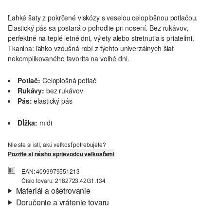
Ľahké šaty z pokrčené viskózy s veselou celoplošnou potlačou.
Elastický pás sa postará o pohodlie pri nosení. Bez rukávov,
perfektné na teplé letné dni, výlety alebo stretnutia s priateľmi.
Tkanina: ľahko vzdušná robí z týchto univerzálnych šiat
nekomplikovaného favorita na voľné dni.
Potlač:
Celoplošná potlač
Rukávy:
bez rukávov
Pás:
elastický pás
Dĺžka:
midi
Nie ste si istí, akú veľkosť potrebujete?
Pozrite si nášho sprievodcu veľkosťami
EAN: 4099979551213
Číslo tovaru: 2182723.42G1.134
Materiál a ošetrovanie
Doručenie a vrátenie tovaru
Látka:
tkanina
Informácie o preprave