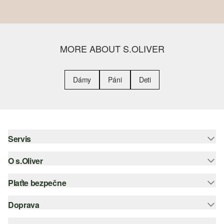
MORE ABOUT S.OLIVER
Dámy
Páni
Deti
Servis
O s.Oliver
Pomoc a FAQ
Nápoveda k veľkostiam
Plaťte bezpečne
Leták
Vrátenie
s.Oliver Group
Doprava
Kreditná karta
Oblečenie
Pracovné príležitosti
PayPal