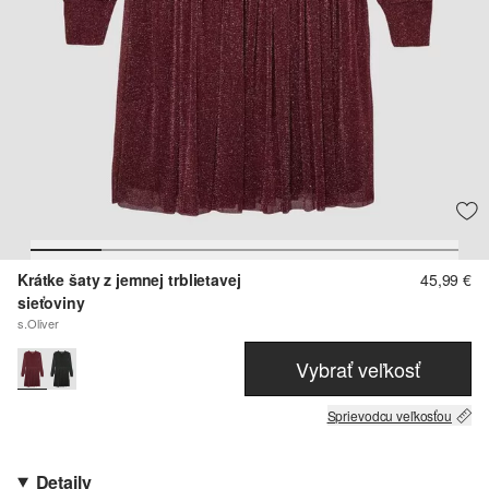
Krátke šaty z jemnej trblietavej
45,99 €
sieťoviny
s.Oliver
Vybrať veľkosť
Sprievodcu veľkosťou
Detaily