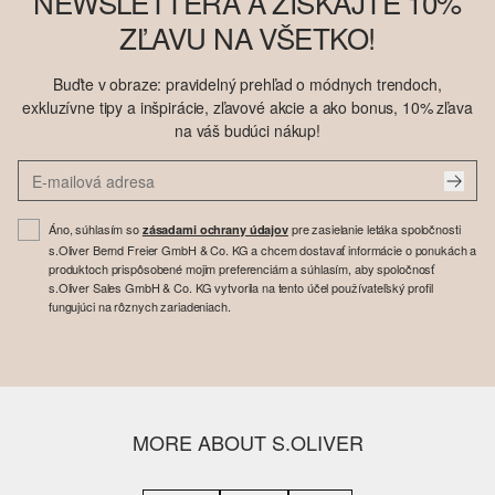
NEWSLETTERA A ZÍSKAJTE 10%
ZĽAVU NA VŠETKO!
Buďte v obraze: pravidelný prehľad o módnych trendoch,
exkluzívne tipy a inšpirácie, zľavové akcie a ako bonus, 10% zľava
na váš budúci nákup!
Áno, súhlasím so
pre zasielanie letáka spoločnosti
zásadami ochrany údajov
s.Oliver Bernd Freier GmbH & Co. KG a chcem dostavať informácie o ponukách a
produktoch prispôsobené mojim preferenciám a súhlasím, aby spoločnosť
s.Oliver Sales GmbH & Co. KG vytvorila na tento účel používateľský profil
fungujúci na rôznych zariadeniach.
MORE ABOUT S.OLIVER