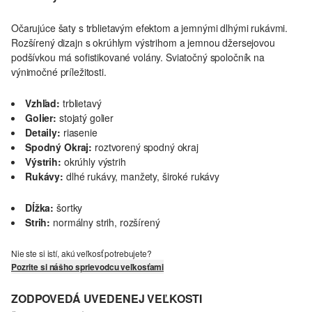
Očarujúce šaty s trblietavým efektom a jemnými dlhými rukávmi.
Rozšírený dizajn s okrúhlym výstrihom a jemnou džersejovou
podšívkou má sofistikované volány. Sviatočný spoločník na
výnimočné príležitosti.
Vzhľad:
trblietavý
Golier:
stojatý golier
Detaily:
riasenie
Spodný Okraj:
roztvorený spodný okraj
Výstrih:
okrúhly výstrih
Rukávy:
dlhé rukávy, manžety, široké rukávy
Dĺžka:
šortky
Strih:
normálny strih, rozšírený
Nie ste si istí, akú veľkosť potrebujete?
Pozrite si nášho sprievodcu veľkosťami
ZODPOVEDÁ UVEDENEJ VEĽKOSTI