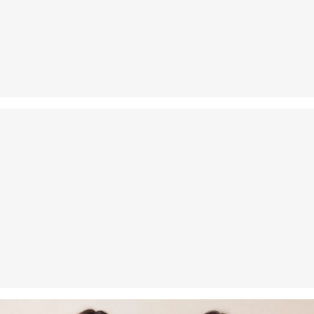
Svoj tovar nám môžete bezplatne vrátiť do 14 dní.
Nečistiť chlórovým bielidlom
Nevhodné do sušičky bielizne
Šetrný prací program 30°
Nežehliť pri vysokej teplote
Nečistiť chemicky