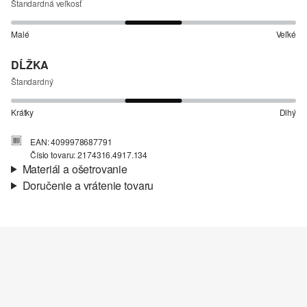
Štandardná veľkosť
Malé
Veľké
DĹŽKA
Štandardný
Krátky
Dlhý
EAN: 4099978687791
Číslo tovaru: 2174316.4917.134
Materiál a ošetrovanie
Doručenie a vrátenie tovaru
Látka:
sieťovina
Informácie o preprave
Podšívka:
džersejová podšívka, viskózová zmes
Materiál:
Polyamid
Vaša objednávka bude odoslaná do 4-8 pracovných dní
prostredníctvom Slovenská pošta. Prepravné náklady na
štandardné doručenie sú 4,95 €
Vrátenie tovaru