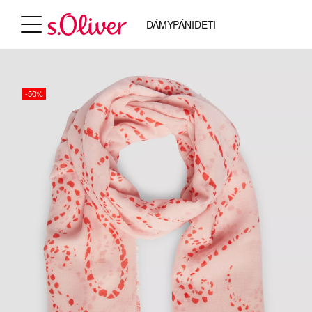
DÁMY
PÁNI
DETI
-50%