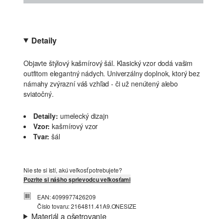
Detaily
Objavte štýlový kašmírový šál. Klasický vzor dodá vašim
outfitom elegantný nádych. Univerzálny doplnok, ktorý bez
námahy zvýrazní váš vzhľad - či už nenútený alebo
sviatočný.
Detaily:
umelecký dizajn
Vzor:
kašmírový vzor
Tvar:
šál
Nie ste si istí, akú veľkosť potrebujete?
Pozrite si nášho sprievodcu veľkosťami
EAN: 4099977426209
Číslo tovaru: 2164811.41A9.ONESIZE
Materiál a ošetrovanie