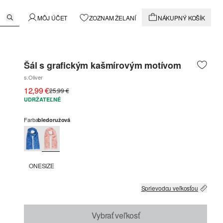
MÔJ ÚČET
ZOZNAM ŽELANÍ
NÁKUPNÝ KOŠÍK
Šál s grafickým kašmírovým motívom
s.Oliver
12,99 €
25,99 €
UDRŽATEĽNÉ
Farba
bledoružová
ONESIZE
Sprievodcu veľkosťou
Vybrať veľkosť