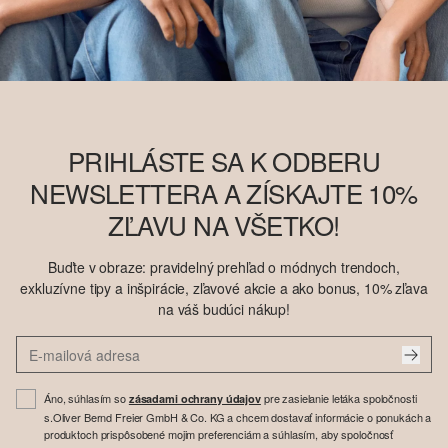
PRIHLÁSTE SA K ODBERU
NEWSLETTERA A ZÍSKAJTE 10%
ZĽAVU NA VŠETKO!
Buďte v obraze: pravidelný prehľad o módnych trendoch,
exkluzívne tipy a inšpirácie, zľavové akcie a ako bonus, 10% zľava
na váš budúci nákup!
Áno, súhlasím so
pre zasielanie letáka spoločnosti
zásadami ochrany údajov
s.Oliver Bernd Freier GmbH & Co. KG a chcem dostavať informácie o ponukách a
produktoch prispôsobené mojim preferenciám a súhlasím, aby spoločnosť