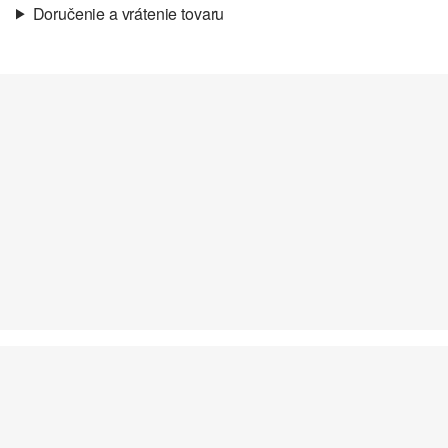
Doručenie a vrátenie tovaru
Materiál:
syntetika
Informácie o preprave
Vaša objednávka bude odoslaná do 4-8 pracovných dní
prostredníctvom Slovenská pošta. Prepravné náklady na
štandardné doručenie sú 4,95 €
Vrátenie tovaru
Svoj tovar nám môžete bezplatne vrátiť do 14 dní.