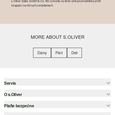
s.Oliver Sales GmbH & Co. KG vytvorila na tento účel používateľský profil
fungujúci na rôznych zariadeniach.
MORE ABOUT S.OLIVER
Dámy
Páni
Deti
Servis
O s.Oliver
Pomoc a FAQ
Nápoveda k veľkostiam
Plaťte bezpečne
Leták
Vrátenie
s.Oliver Group