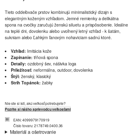
Tieto oddeľovače prstov kombinujú minimalistický dizajn s
elegantným koženým vzhľadom. Jemné remienky a delikátna
spona na cvočky zaručujú ženskú siluetu a prispôsobenie. Ideálne
na teplé dni, dovolenku alebo uvoľnený letný vzhľad - k šatám,
sukniam alebo Ľahkým ľanovým nohaviciam sadnú ktoré.
Vzhľad:
Imitácia kože
Zapínanie:
tŕňová spona
Detaily:
ozdobný šev, nášivka loga
Príležitosť:
neformálna, outdoor, dovolenka
Štýl:
ženský, klasický
Strih Topánok:
žabky
Nie ste si istí, akú veľkosť potrebujete?
Pozrite si nášho sprievodcu veľkosťami
EAN: 4099979170919
Číslo tovaru: 2178749.0400.36
Materiál a ošetrovanie