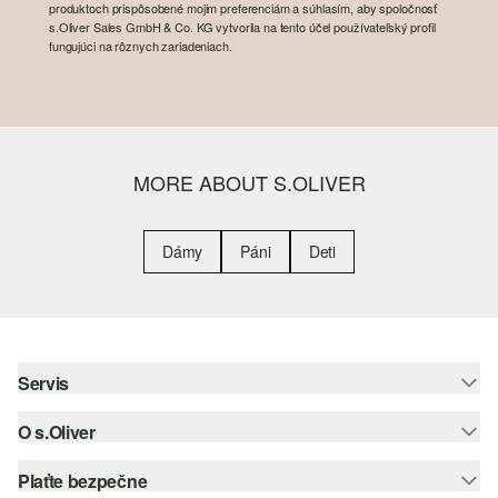
produktoch prispôsobené mojim preferenciám a súhlasím, aby spoločnosť
s.Oliver Sales GmbH & Co. KG vytvorila na tento účel používateľský profil
fungujúci na rôznych zariadeniach.
MORE ABOUT S.OLIVER
Dámy
Páni
Deti
Servis
O s.Oliver
Pomoc a FAQ
Nápoveda k veľkostiam
Plaťte bezpečne
Leták