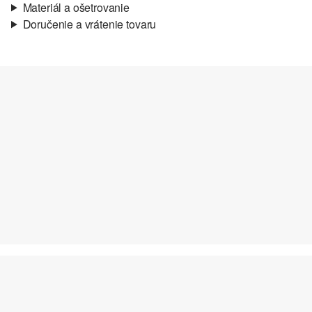
Materiál a ošetrovanie
Doručenie a vrátenie tovaru
Materiál:
syntetika
Informácie o preprave
Vaša objednávka bude odoslaná do 4-8 pracovných dní
prostredníctvom Slovenská pošta. Prepravné náklady na
štandardné doručenie sú 4,95 €
Vrátenie tovaru
Svoj tovar nám môžete bezplatne vrátiť do 14 dní.