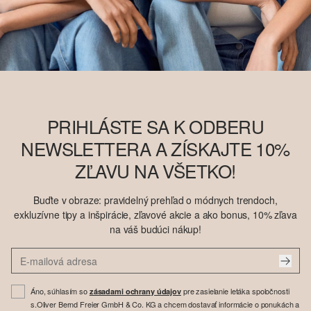
PRIHLÁSTE SA K ODBERU
NEWSLETTERA A ZÍSKAJTE 10%
ZĽAVU NA VŠETKO!
Buďte v obraze: pravidelný prehľad o módnych trendoch,
exkluzívne tipy a inšpirácie, zľavové akcie a ako bonus, 10% zľava
na váš budúci nákup!
Áno, súhlasím so
pre zasielanie letáka spoločnosti
zásadami ochrany údajov
s.Oliver Bernd Freier GmbH & Co. KG a chcem dostavať informácie o ponukách a