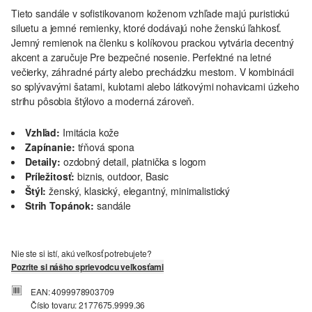
Tieto sandále v sofistikovanom koženom vzhľade majú puristickú
siluetu a jemné remienky, ktoré dodávajú nohe ženskú ľahkosť.
Jemný remienok na členku s kolíkovou prackou vytvária decentný
akcent a zaručuje Pre bezpečné nosenie. Perfektné na letné
večierky, záhradné párty alebo prechádzku mestom. V kombinácii
so splývavými šatami, kulotami alebo látkovými nohavicami úzkeho
strihu pôsobia štýlovo a moderná zároveň.
Vzhľad:
Imitácia kože
Zapínanie:
tŕňová spona
Detaily:
ozdobný detail, platnička s logom
Príležitosť:
biznis, outdoor, Basic
Štýl:
ženský, klasický, elegantný, minimalistický
Strih Topánok:
sandále
Nie ste si istí, akú veľkosť potrebujete?
Pozrite si nášho sprievodcu veľkosťami
EAN: 4099978903709
Číslo tovaru: 2177675.9999.36