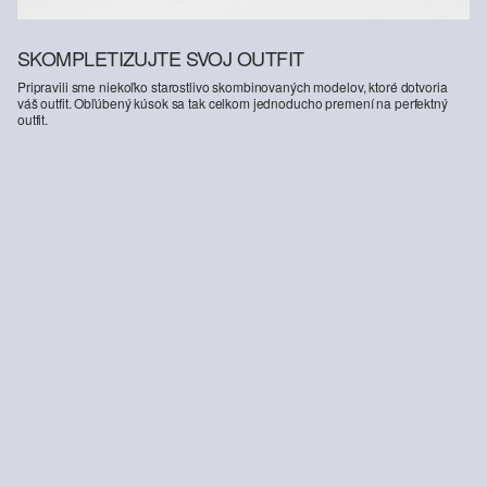
SKOMPLETIZUJTE SVOJ OUTFIT
Pripravili sme niekoľko starostlivo skombinovaných modelov, ktoré dotvoria
váš outfit. Obľúbený kúsok sa tak celkom jednoducho premení na perfektný
outfit.
-33%
-20%
Džínsové bermudy / Loose Fit / Stredne vysoký pás
Tenisky v koženom vzhľade