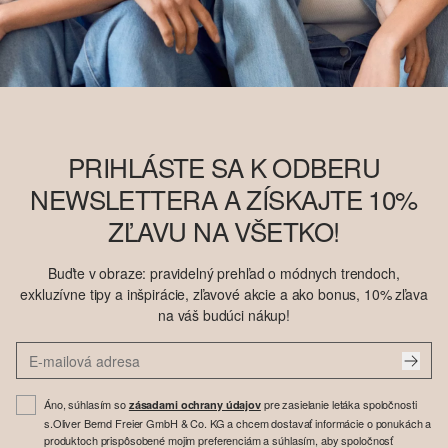
PRIHLÁSTE SA K ODBERU
NEWSLETTERA A ZÍSKAJTE 10%
ZĽAVU NA VŠETKO!
Buďte v obraze: pravidelný prehľad o módnych trendoch,
exkluzívne tipy a inšpirácie, zľavové akcie a ako bonus, 10% zľava
na váš budúci nákup!
Áno, súhlasím so
pre zasielanie letáka spoločnosti
zásadami ochrany údajov
s.Oliver Bernd Freier GmbH & Co. KG a chcem dostavať informácie o ponukách a
produktoch prispôsobené mojim preferenciám a súhlasím, aby spoločnosť