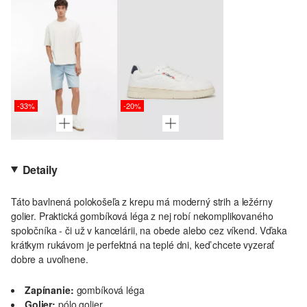
-33%
-20%
Detaily
Táto bavlnená polokošeľa z krepu má moderný strih a ležérny
golier. Praktická gombíková léga z nej robí nekomplikovaného
spoločníka - či už v kancelárii, na obede alebo cez víkend. Vďaka
krátkym rukávom je perfektná na teplé dni, keď chcete vyzerať
dobre a uvoľnene.
Zapínanie:
gombíková léga
Golier:
pólo golier