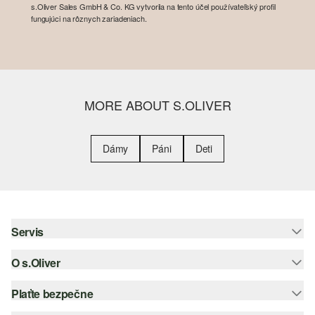
s.Oliver Sales GmbH & Co. KG vytvorila na tento účel používateľský profil
fungujúci na rôznych zariadeniach.
MORE ABOUT S.OLIVER
Dámy
Páni
Deti
Servis
O s.Oliver
Pomoc a FAQ
Nápoveda k veľkostiam
Plaťte bezpečne
Leták
Vrátenie