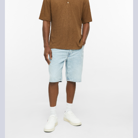
Nečistiť chemicky
Žehliť pri stredne vysokej teplote