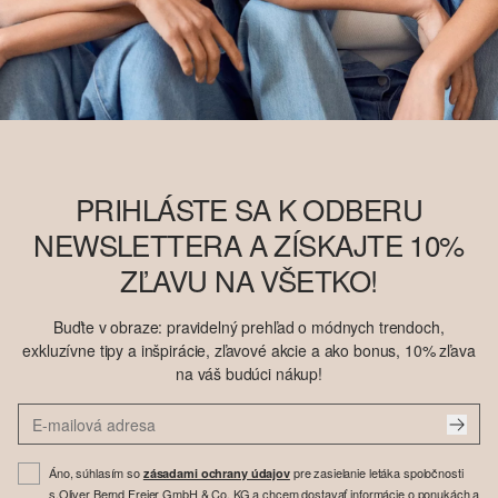
PRIHLÁSTE SA K ODBERU
NEWSLETTERA A ZÍSKAJTE 10%
ZĽAVU NA VŠETKO!
Buďte v obraze: pravidelný prehľad o módnych trendoch,
exkluzívne tipy a inšpirácie, zľavové akcie a ako bonus, 10% zľava
na váš budúci nákup!
Áno, súhlasím so
pre zasielanie letáka spoločnosti
zásadami ochrany údajov
s.Oliver Bernd Freier GmbH & Co. KG a chcem dostavať informácie o ponukách a