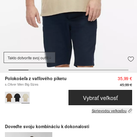
Takto dotvoríte svoj outfit
Polokošeľa z vafľového piketu
35,99 €
s.Oliver Men Big Sizes
45,99 €
Vybrať veľkosť
Sprievodcu veľkosťou
Doveďte svoju kombináciu k dokonalosti