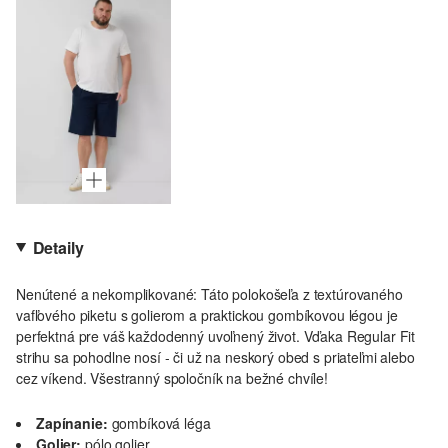
Detaily
Nenútené a nekomplikované: Táto polokošeľa z textúrovaného
vafľového piketu s golierom a praktickou gombíkovou légou je
perfektná pre váš každodenný uvoľnený život. Vďaka Regular Fit
strihu sa pohodlne nosí - či už na neskorý obed s priateľmi alebo
cez víkend. Všestranný spoločník na bežné chvíle!
Zapínanie:
gombíková léga
Golier:
pólo golier