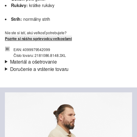
Rukávy:
krátke rukávy
Strih:
normálny strih
Nie ste si istí, akú veľkosť potrebujete?
Pozrite si nášho sprievodcu veľkosťami
EAN: 4099979542099
Číslo tovaru: 2181086.8148.3XL
Materiál a ošetrovanie
Doručenie a vrátenie tovaru
Látka:
vafľový piket
Informácie o preprave
Materiál:
bavlnená zmes
Vaša objednávka bude odoslaná do 4-8 pracovných dní
prostredníctvom Slovenská pošta. Prepravné náklady na
štandardné doručenie sú 4,95 €
Vrátenie tovaru
Nečistiť chlórovým bielidlom
Šetrný prací program 30°
Svoj tovar nám môžete bezplatne vrátiť do 14 dní.