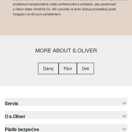
produktoch prispôsobené mojim preferenciám a súhlasím, aby spoločnosť
s.Oliver Sales GmbH & Co. KG vytvorila na tento účel používateľský profil
fungujúci na rôznych zariadeniach.
MORE ABOUT S.OLIVER
Dámy
Páni
Deti
Servis
O s.Oliver
Pomoc a FAQ
Nápoveda k veľkostiam
Plaťte bezpečne
Leták