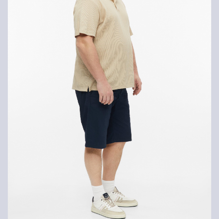
Nečistiť chemicky
Žehliť pri stredne vysokej teplote
Sušiť pri zníženej tepelnej záťaži