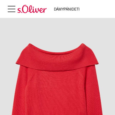
DÁMY
PÁNI
DETI