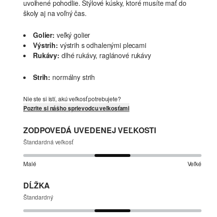
uvoľnené pohodlie. Štýlové kúsky, ktoré musíte mať do
školy aj na voľný čas.
Golier:
veľký golier
Výstrih:
výstrih s odhalenými plecami
Rukávy:
dlhé rukávy, raglánové rukávy
Strih:
normálny strih
Nie ste si istí, akú veľkosť potrebujete?
Pozrite si nášho sprievodcu veľkosťami
ZODPOVEDÁ UVEDENEJ VEĽKOSTI
Štandardná veľkosť
Malé
Veľké
DĹŽKA
Štandardný