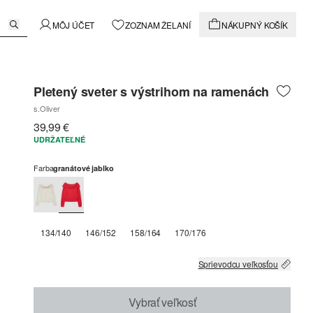
MÔJ ÚČET
ZOZNAM ŽELANÍ
NÁKUPNÝ KOŠÍK
Pletený sveter s výstrihom na ramenách
s.Oliver
39,99 €
UDRŽATEĽNÉ
Farba
granátové jablko
134/140
146/152
158/164
170/176
Sprievodcu veľkosťou
Vybrať veľkosť