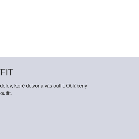
FIT
elov, ktoré dotvoria váš outfit. Obľúbený
utfit.