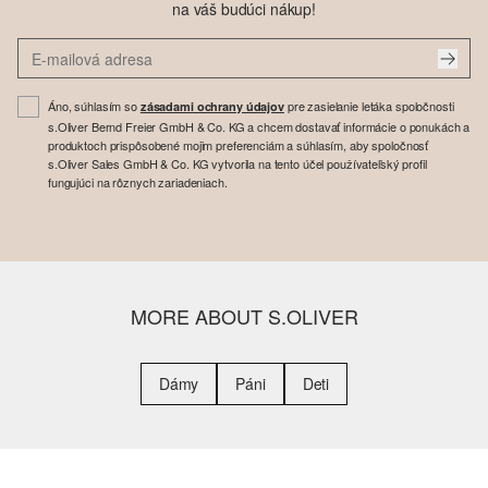
na váš budúci nákup!
Áno, súhlasím so
pre zasielanie letáka spoločnosti
zásadami ochrany údajov
s.Oliver Bernd Freier GmbH & Co. KG a chcem dostavať informácie o ponukách a
produktoch prispôsobené mojim preferenciám a súhlasím, aby spoločnosť
s.Oliver Sales GmbH & Co. KG vytvorila na tento účel používateľský profil
fungujúci na rôznych zariadeniach.
MORE ABOUT S.OLIVER
Dámy
Páni
Deti