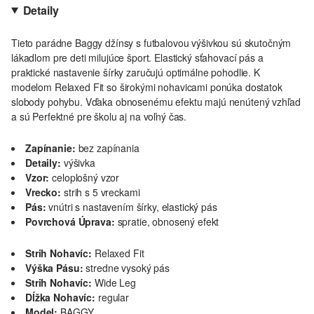
Detaily
Tieto parádne Baggy džínsy s futbalovou výšivkou sú skutočným
lákadlom pre deti milujúce šport. Elastický sťahovací pás a
praktické nastavenie šírky zaručujú optimálne pohodlie. K
modelom Relaxed Fit so širokými nohavicami ponúka dostatok
slobody pohybu. Vďaka obnosenému efektu majú nenútený vzhľad
a sú Perfektné pre školu aj na voľný čas.
Zapínanie:
bez zapínania
Detaily:
výšivka
Vzor:
celoplošný vzor
Vrecko:
strih s 5 vreckami
Pás:
vnútri s nastavením šírky, elastický pás
Povrchová Úprava:
spratie, obnosený efekt
Strih Nohavíc:
Relaxed Fit
Výška Pásu:
stredne vysoký pás
Strih Nohavíc:
Wide Leg
Dĺžka Nohavíc:
regular
Model:
BAGGY