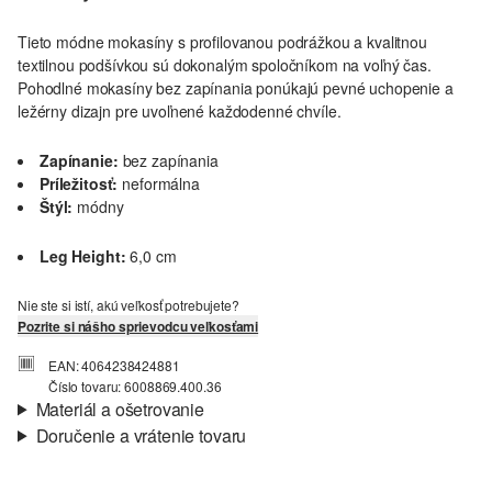
Tieto módne mokasíny s profilovanou podrážkou a kvalitnou
textilnou podšívkou sú dokonalým spoločníkom na voľný čas.
Pohodlné mokasíny bez zapínania ponúkajú pevné uchopenie a
ležérny dizajn pre uvoľnené každodenné chvíle.
Zapínanie:
bez zapínania
Príležitosť:
neformálna
Štýl:
módny
Leg Height:
6,0 cm
Nie ste si istí, akú veľkosť potrebujete?
Pozrite si nášho sprievodcu veľkosťami
EAN: 4064238424881
Číslo tovaru: 6008869.400.36
Materiál a ošetrovanie
Doručenie a vrátenie tovaru
Vlastnosti:
pevný
Informácie o preprave
Podšívka:
textilná podšívka