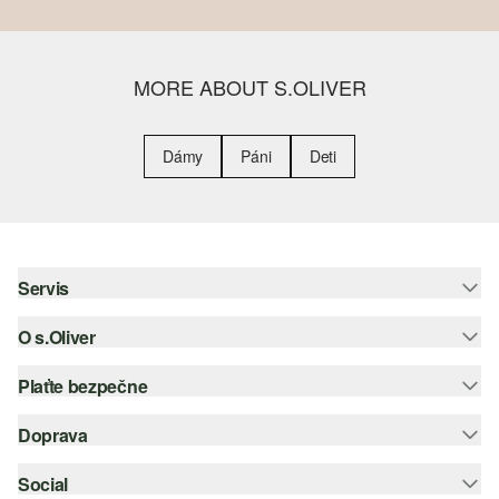
MORE ABOUT S.OLIVER
Dámy
Páni
Deti
Servis
O s.Oliver
Pomoc a FAQ
Nápoveda k veľkostiam
Plaťte bezpečne
Leták
Vrátenie
s.Oliver Group
Doprava
Kreditná karta
Oblečenie
Pracovné príležitosti
PayPal
Social
Slovenská pošta