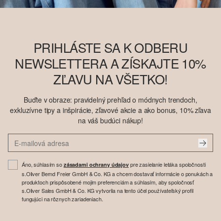
PRIHLÁSTE SA K ODBERU
NEWSLETTERA A ZÍSKAJTE 10%
ZĽAVU NA VŠETKO!
Buďte v obraze: pravidelný prehľad o módnych trendoch,
exkluzívne tipy a inšpirácie, zľavové akcie a ako bonus, 10% zľava
na váš budúci nákup!
Áno, súhlasím so
pre zasielanie letáka spoločnosti
zásadami ochrany údajov
s.Oliver Bernd Freier GmbH & Co. KG a chcem dostavať informácie o ponukách a
produktoch prispôsobené mojim preferenciám a súhlasím, aby spoločnosť
s.Oliver Sales GmbH & Co. KG vytvorila na tento účel používateľský profil
fungujúci na rôznych zariadeniach.