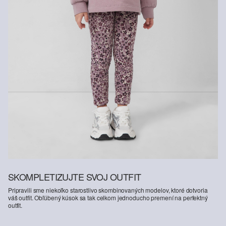
SKOMPLETIZUJTE SVOJ OUTFIT
Pripravili sme niekoľko starostlivo skombinovaných modelov, ktoré dotvoria
váš outfit. Obľúbený kúsok sa tak celkom jednoducho premení na perfektný
outfit.