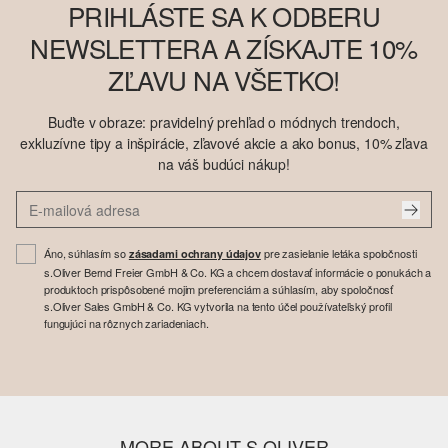
PRIHLÁSTE SA K ODBERU
NEWSLETTERA A ZÍSKAJTE 10%
ZĽAVU NA VŠETKO!
Buďte v obraze: pravidelný prehľad o módnych trendoch,
exkluzívne tipy a inšpirácie, zľavové akcie a ako bonus, 10% zľava
na váš budúci nákup!
Áno, súhlasím so
pre zasielanie letáka spoločnosti
zásadami ochrany údajov
s.Oliver Bernd Freier GmbH & Co. KG a chcem dostavať informácie o ponukách a
produktoch prispôsobené mojim preferenciám a súhlasím, aby spoločnosť
s.Oliver Sales GmbH & Co. KG vytvorila na tento účel používateľský profil
fungujúci na rôznych zariadeniach.
MORE ABOUT S.OLIVER