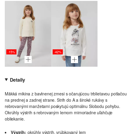
-15%
-42%
Detaily
Mäkká mikina z bavlnenej zmesi s očarujúcou trblietavou potlačou
na prednej a zadnej strane. Strih do A a široké rukávy s
rebrovanými manžetami poskytujú optimálnu Slobodu pohybu.
Okrúhly výstrih s rebrovaným lemom mimoriadne uľahčuje
obliekanie.
Výstrih:
okrúhly výstrih, vrúbkovaný lem