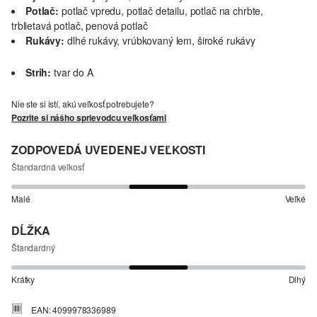
Potlač:
potlač vpredu, potlač detailu, potlač na chrbte,
trblietavá potlač, penová potlač
Rukávy:
dlhé rukávy, vrúbkovaný lem, široké rukávy
Strih:
tvar do A
Nie ste si istí, akú veľkosť potrebujete?
Pozrite si nášho sprievodcu veľkosťami
ZODPOVEDÁ UVEDENEJ VEĽKOSTI
Štandardná veľkosť
Malé
Veľké
DĹŽKA
Štandardný
Krátky
Dlhý
EAN: 4099978336989