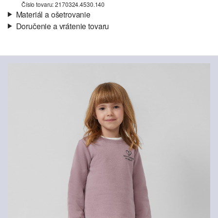
Číslo tovaru: 2170324.4530.140
Materiál a ošetrovanie
Doručenie a vrátenie tovaru
Látka:
teplákovina
Informácie o preprave
Vlastnosti:
kefovaný, zdrsnený
Materiál:
bavlnená zmes
Vaša objednávka bude odoslaná do 4-8 pracovných dní
prostredníctvom Slovenská pošta. Prepravné náklady na
štandardné doručenie sú 4,95 €
Vrátenie tovaru
Svoj tovar nám môžete bezplatne vrátiť do 14 dní.
Nečistiť chlórovým bielidlom
Nevhodné do sušičky bielizne
Šetrný prací program 30°
Nežehliť pri vysokej teplote
Nečistiť chemicky