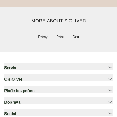
MORE ABOUT S.OLIVER
Dámy
Páni
Deti
Servis
O s.Oliver
Pomoc a FAQ
Nápoveda k veľkostiam
Plaťte bezpečne
Leták
Vrátenie
s.Oliver Group
Doprava
Kreditná karta
Oblečenie
Pracovné príležitosti
PayPal
Social
Slovenská pošta