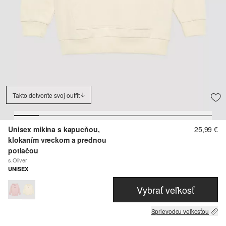
Takto dotvoríte svoj outfit
Unisex mikina s kapucňou,
25,99 €
klokaním vreckom a prednou
potlačou
s.Oliver
UNISEX
Vybrať veľkosť
Sprievodcu veľkosťou