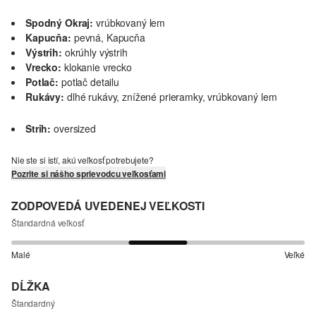
Spodný Okraj:
vrúbkovaný lem
Kapucňa:
pevná, Kapucňa
Výstrih:
okrúhly výstrih
Vrecko:
klokanie vrecko
Potlač:
potlač detailu
Rukávy:
dlhé rukávy, znížené prieramky, vrúbkovaný lem
Strih:
oversized
Nie ste si istí, akú veľkosť potrebujete?
Pozrite si nášho sprievodcu veľkosťami
ZODPOVEDÁ UVEDENEJ VEĽKOSTI
Štandardná veľkosť
Malé
Veľké
DĹŽKA
Štandardný