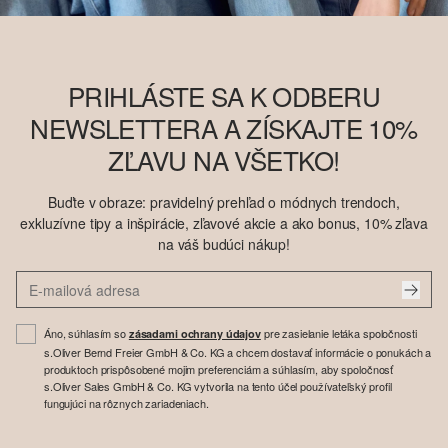
PRIHLÁSTE SA K ODBERU
NEWSLETTERA A ZÍSKAJTE 10%
ZĽAVU NA VŠETKO!
Buďte v obraze: pravidelný prehľad o módnych trendoch,
exkluzívne tipy a inšpirácie, zľavové akcie a ako bonus, 10% zľava
na váš budúci nákup!
Áno, súhlasím so
pre zasielanie letáka spoločnosti
zásadami ochrany údajov
s.Oliver Bernd Freier GmbH & Co. KG a chcem dostavať informácie o ponukách a
produktoch prispôsobené mojim preferenciám a súhlasím, aby spoločnosť
s.Oliver Sales GmbH & Co. KG vytvorila na tento účel používateľský profil
fungujúci na rôznych zariadeniach.