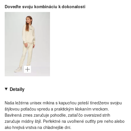
Doveďte svoju kombináciu k dokonalosti
Detaily
Naša ležérna unisex mikina s kapucňou poteší tínedžerov svojou
štýlovou potlačou vpredu a praktickým klokaním vreckom.
Bavlnená zmes zaručuje pohodlie, zatiaľ čo oversized strih
zaručuje módny štýl. Perfektné na uvoľnené outfity pre neho alebo
ako hrejivá vrstva na chladnejšie dni.