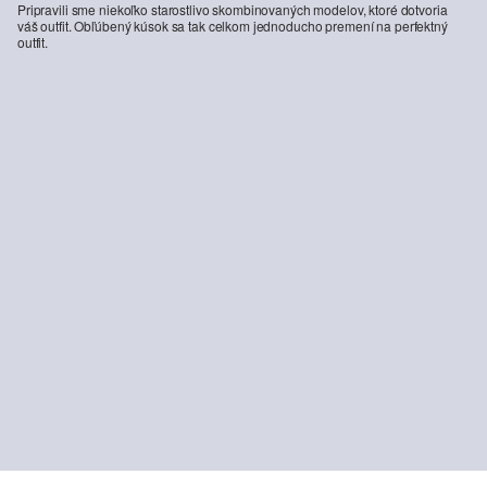
Pripravili sme niekoľko starostlivo skombinovaných modelov, ktoré dotvoria
váš outfit. Obľúbený kúsok sa tak celkom jednoducho premení na perfektný
outfit.
Unisex tepláky s tlačeným detailom
22,99 €