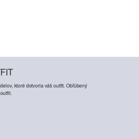
FIT
elov, ktoré dotvoria váš outfit. Obľúbený
utfit.