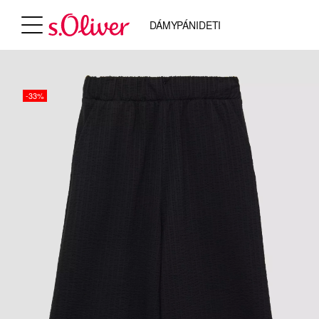
DÁMY
PÁNI
DETI
-33%