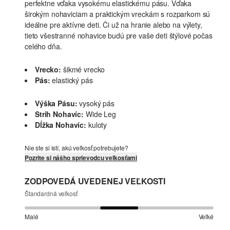
perfektne vďaka vysokému elastickému pásu. Vďaka
širokým nohaviciam a praktickým vreckám s rozparkom sú
ideálne pre aktívne deti. Či už na hranie alebo na výlety,
tieto všestranné nohavice budú pre vaše deti štýlové počas
celého dňa.
Vrecko:
šikmé vrecko
Pás:
elastický pás
Výška Pásu:
vysoký pás
Strih Nohavíc:
Wide Leg
Dĺžka Nohavíc:
kuloty
Nie ste si istí, akú veľkosť potrebujete?
Pozrite si nášho sprievodcu veľkosťami
ZODPOVEDÁ UVEDENEJ VEĽKOSTI
Štandardná veľkosť
Malé
Veľké