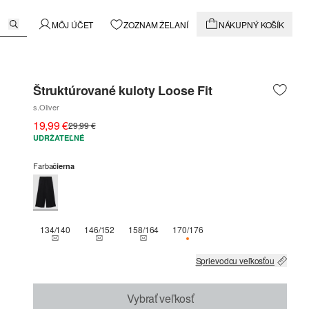
MÔJ ÚČET
ZOZNAM ŽELANÍ
NÁKUPNÝ KOŠÍK
Štruktúrované kuloty Loose Fit
s.Oliver
19,99 €
29,99 €
UDRŽATEĽNÉ
Farba
čierna
134/140
146/152
158/164
170/176
THIS SIZE IS CURRENTLY OUT OF STOCK
THIS SIZE IS CURRENTLY OUT OF STOCK
THIS SIZE IS CURRENTLY OUT OF STOCK
K DISPOZÍCII IBA 1
Sprievodcu veľkosťou
Vybrať veľkosť